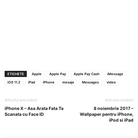
ETICHETE
Apple
Apple Pay
Apple Pay Cash
iMessage
iOS 11.2
iPad
iPhone
mesaje
Messages
video
Articolul precedent
Articolul următor
iPhone X – Asa Arata Fata Ta
8 noiembrie 2017 –
Scanata cu Face ID
Wallpaper pentru iPhone,
iPod si iPad