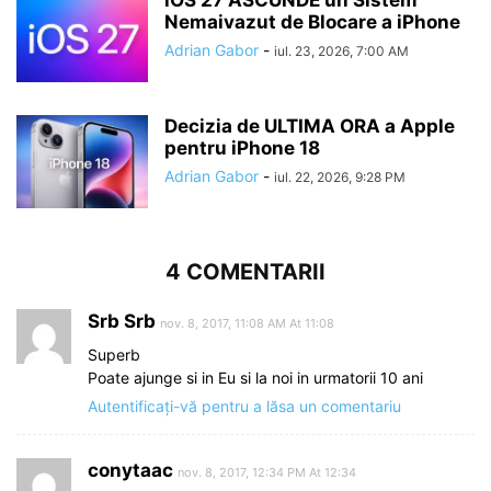
iOS 27 ASCUNDE un Sistem
Nemaivazut de Blocare a iPhone
Adrian Gabor
-
iul. 23, 2026, 7:00 AM
Decizia de ULTIMA ORA a Apple
pentru iPhone 18
Adrian Gabor
-
iul. 22, 2026, 9:28 PM
4 COMENTARII
Srb Srb
nov. 8, 2017, 11:08 AM At 11:08
Superb
Poate ajunge si in Eu si la noi in urmatorii 10 ani
Autentificați-vă pentru a lăsa un comentariu
conytaac
nov. 8, 2017, 12:34 PM At 12:34