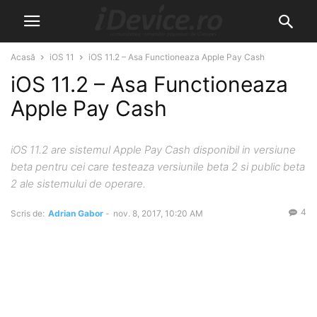
Acasă
iOS 11
iOS 11.2 – Asa Functioneaza Apple Pay Cash
iOS 11.2 – Asa Functioneaza
Apple Pay Cash
iOS 11.2 are sistemul Apple Pay Cash disponibil in versiune
beta pentru cei care testeaza versiunile beta 2 si public beta
2 ale sistemului de operare.
4
Scris de:
Adrian Gabor
-
nov. 8, 2017, 10:20 AM