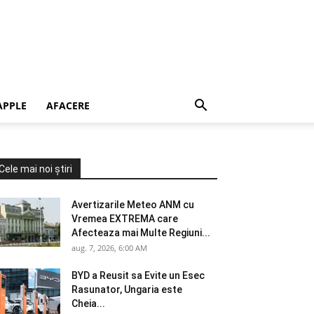
APPLE
AFACERE
Cele mai noi știri
Avertizarile Meteo ANM cu
Vremea EXTREMA care
Afecteaza mai Multe Regiuni...
aug. 7, 2026, 6:00 AM
BYD a Reusit sa Evite un Esec
Rasunator, Ungaria este
Cheia...