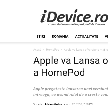
Stiri
de
Ultima
Ora
despre
Romania,
STIRI
ROMANIA
ACTUALITATE
V
Afaceri,
Tehnologie,
Economie,
Acasă
HomePod
Apple va Lansa o Versiune mai I
Stiinta
Apple va Lansa o
–
iDevice.ro
a HomePod
Apple pregateste lansarea unei versiuni
intreaga, ea avand rolul de a creste vanz
Scris de:
Adrian Gabor
-
apr. 12, 2018, 7:30 PM