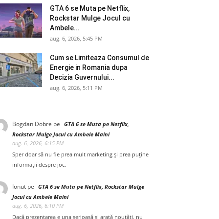
GTA 6 se Muta pe Netflix,
Rockstar Mulge Jocul cu
Ambele...
aug. 6, 2026, 5:45 PM
Cum se Limiteaza Consumul de
Energie in Romania dupa
Decizia Guvernului...
aug. 6, 2026, 5:11 PM
Bogdan Dobre
pe
GTA 6 se Muta pe Netflix,
Rockstar Mulge Jocul cu Ambele Maini
aug. 6, 2026, 6:15 PM
Sper doar să nu fie prea mult marketing și prea puține
informații despre joc.
Ionut
pe
GTA 6 se Muta pe Netflix, Rockstar Mulge
Jocul cu Ambele Maini
aug. 6, 2026, 6:10 PM
Dacă prezentarea e una serioasă și arată noutăți, nu