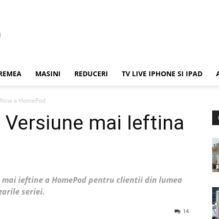
REMEA
MASINI
REDUCERI
TV LIVE IPHONE SI IPAD
eftina a HomePod
 Versiune mai Ieftina
 mai ieftine a HomePod pentru clientii din lumea
arile seriei.
14