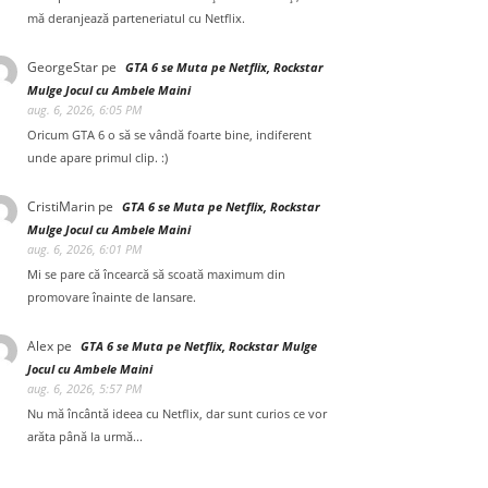
mă deranjează parteneriatul cu Netflix.
GeorgeStar
pe
GTA 6 se Muta pe Netflix, Rockstar
Mulge Jocul cu Ambele Maini
aug. 6, 2026, 6:05 PM
Oricum GTA 6 o să se vândă foarte bine, indiferent
unde apare primul clip. :)
CristiMarin
pe
GTA 6 se Muta pe Netflix, Rockstar
Mulge Jocul cu Ambele Maini
aug. 6, 2026, 6:01 PM
Mi se pare că încearcă să scoată maximum din
promovare înainte de lansare.
Alex
pe
GTA 6 se Muta pe Netflix, Rockstar Mulge
Jocul cu Ambele Maini
aug. 6, 2026, 5:57 PM
Nu mă încântă ideea cu Netflix, dar sunt curios ce vor
arăta până la urmă...