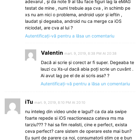
adevarul , și da note 9 al tău face figuri lag la eMAG
testat de mine , numi trebuie așa cva , in schimb pe
xs nu am nici o problema, android ușor și ieftin ,
laudat și degeaba, android nu ca merge ca iOS
niciodat, are cva al lui ?
Autentificați-vă pentru a lăsa un comentariu
Valentin
mart. 9, 2019, 8:38 PM At 20:38
Dacă ai scrie şi corect ar fi super. Degeaba te
lauzi cu Xs-ul dacă abia poți scrie un cuvânt .
Ai avut lag pe el de ai scris asa? ?
Autentificați-vă pentru a lăsa un comentariu
iTu
mart. 9, 2019, 8:10 PM At 20:10
nu inteleg din video unde e lagul? ca da ala swipe
foarte repede si iOS reactioneaza cateva ms ma
tarziu??? ? hai sa fim realisti, cine e perfect, exista
ceva perfect? care sistem de operare este mai bun?
Eu sunt de parere ca noi, consumatorii stim ce e bun