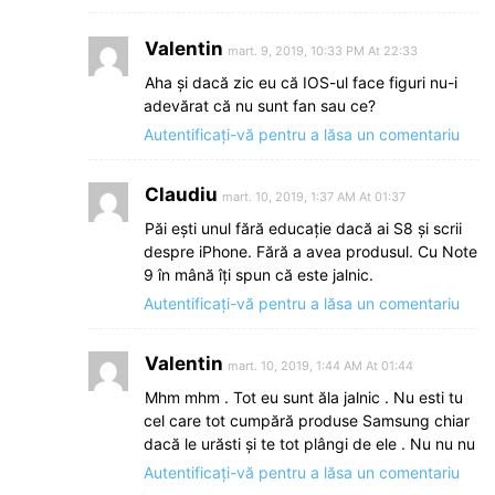
Valentin
mart. 9, 2019, 10:33 PM At 22:33
Aha şi dacă zic eu că IOS-ul face figuri nu-i
adevărat că nu sunt fan sau ce?
Autentificați-vă pentru a lăsa un comentariu
Claudiu
mart. 10, 2019, 1:37 AM At 01:37
Păi eşti unul fără educație dacă ai S8 şi scrii
despre iPhone. Fără a avea produsul. Cu Note
9 în mână îți spun că este jalnic.
Autentificați-vă pentru a lăsa un comentariu
Valentin
mart. 10, 2019, 1:44 AM At 01:44
Mhm mhm . Tot eu sunt ăla jalnic . Nu esti tu
cel care tot cumpără produse Samsung chiar
dacă le urăsti şi te tot plângi de ele . Nu nu nu
Autentificați-vă pentru a lăsa un comentariu