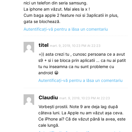
nici un telefon din seria samsung.
La iphone am văzut. Mai ales la x !
Cum baga apple 2 feature noi si 3aplicatii in plus,
gata se blochează.
Autentificați-vă pentru a lăsa un comentariu
titel
mart. 9, 2019, 10:23 PM At 22:23
=)) asta crezi tu , cunosc persoana ce a avut
s9 + si i se bloca prin aplicatii … ca nu ai patit
tu nu inseamna ca nu sunt probleme cu
android 😀
Autentificați-vă pentru a lăsa un comentariu
Claudiu
mart. 9, 2019, 10:23 PM At 22:23
Vorbeşti prostii. Note 9 are deja lag după
câteva luni. La Apple nu am văzut aşa ceva.
Ce iPhone ai? Că de văzut până la avea, este
cale lungă.