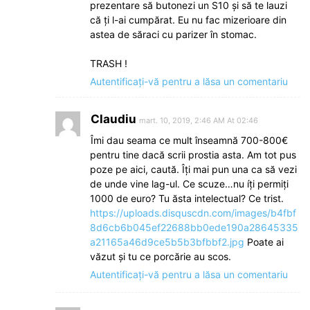
prezentare să butonezi un S10 și să te lauzi
că ți l-ai cumpărat. Eu nu fac mizerioare din
astea de săraci cu parizer în stomac.
TRASH !
Autentificați-vă pentru a lăsa un comentariu
Claudiu
mart. 10, 2019, 2:46 AM At 02:46
Îmi dau seama ce mult înseamnă 700-800€
pentru tine dacă scrii prostia asta. Am tot pus
poze pe aici, caută. Îți mai pun una ca să vezi
de unde vine lag-ul. Ce scuze…nu íți permiți
1000 de euro? Tu ăsta intelectual? Ce trist.
https://uploads.disquscdn.com/images/b4fbf
8d6cb6b045ef22688bb0ede190a28645335
a21165a46d9ce5b5b3bfbbf2.jpg
Poate ai
văzut şi tu ce porcărie au scos.
Autentificați-vă pentru a lăsa un comentariu