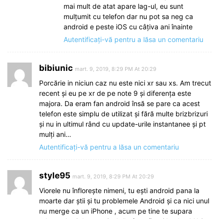
mai mult de atat apare lag-ul, eu sunt
mulțumit cu telefon dar nu pot sa neg ca
android e peste iOS cu câțiva ani înainte
Autentificați-vă pentru a lăsa un comentariu
bibiunic
mart. 9, 2019, 8:29 PM At 20:29
Porcărie in niciun caz nu este nici xr sau xs. Am trecut
recent și eu pe xr de pe note 9 și diferența este
majora. Da eram fan android însă se pare ca acest
telefon este simplu de utilizat și fără multe brizbrizuri
și nu in ultimul rând cu update-urile instantanee și pt
mulți ani…
Autentificați-vă pentru a lăsa un comentariu
style95
mart. 9, 2019, 8:29 PM At 20:29
Viorele nu înflorește nimeni, tu ești android pana la
moarte dar știi și tu problemele Android și ca nici unul
nu merge ca un iPhone , acum pe tine te supara