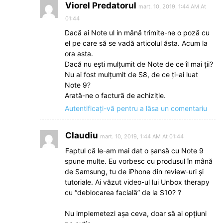
Viorel Predatorul
mart. 10, 2019, 1:44 AM At
01:44
Dacă ai Note ul in mână trimite-ne o poză cu
el pe care să se vadă articolul ăsta. Acum la
ora asta.
Dacă nu ești mulțumit de Note de ce îl mai ții?
Nu ai fost mulțumit de S8, de ce ți-ai luat
Note 9?
Arată-ne o factură de achiziție.
Autentificați-vă pentru a lăsa un comentariu
Claudiu
mart. 10, 2019, 1:44 AM At 01:44
Faptul că le-am mai dat o şansă cu Note 9
spune multe. Eu vorbesc cu produsul în mână
de Samsung, tu de iPhone din review-uri şi
tutoriale. Ai văzut video-ul lui Unbox therapy
cu “deblocarea facială” de la S10? ?
Nu implemetezi aşa ceva, doar să ai opțiuni