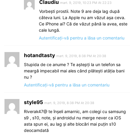
Claudiu
mart. 9, 2019, 10:23 PM At 22:23
Vorbeşti prostii. Note 9 are deja lag după
câteva luni. La Apple nu am văzut aşa ceva.
Ce iPhone ai? Că de văzut până la avea, este
cale lungă.
Autentificați-vă pentru a lăsa un comentariu
hotandtasty
mart. 9, 2019, 8:38 PM At 20:38
Stupida de ce anume ? Te aștepți la un telefon sa
meargă impecabil mai ales când plătești atâția bani
nu ?
Autentificați-vă pentru a lăsa un comentariu
style95
mart. 9, 2019, 8:38 PM At 20:38
Riverak47@ te înșeli amarnic, am colegi cu samsung
s9 , s10, note, și androidul nu merge never ca iOS
asta spun ei, au lag și alte blocări mai puțin s10
deocamdată