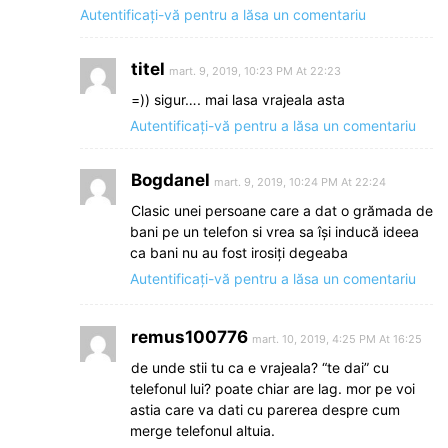
Autentificați-vă pentru a lăsa un comentariu
titel
mart. 9, 2019, 10:23 PM At 22:23
=)) sigur…. mai lasa vrajeala asta
Autentificați-vă pentru a lăsa un comentariu
Bogdanel
mart. 9, 2019, 10:24 PM At 22:24
Clasic unei persoane care a dat o grămada de
bani pe un telefon si vrea sa își inducă ideea
ca bani nu au fost irosiți degeaba
Autentificați-vă pentru a lăsa un comentariu
remus100776
mart. 10, 2019, 4:25 PM At 16:25
de unde stii tu ca e vrajeala? “te dai” cu
telefonul lui? poate chiar are lag. mor pe voi
astia care va dati cu parerea despre cum
merge telefonul altuia.