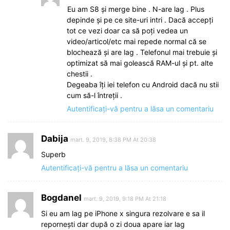
Eu am S8 şi merge bine . N-are lag . Plus
depinde şi pe ce site-uri intri . Dacă accepți
tot ce vezi doar ca să poți vedea un
video/articol/etc mai repede normal că se
blochează şi are lag . Telefonul mai trebuie şi
optimizat să mai golească RAM-ul şi pt. alte
chestii .
Degeaba îți iei telefon cu Android dacă nu stii
cum să-l întreții .
Autentificați-vă pentru a lăsa un comentariu
Dabija
mart. 9, 2019, 8:38 PM At 20:38
Superb
Autentificați-vă pentru a lăsa un comentariu
Bogdanel
mart. 9, 2019, 9:18 PM At 21:18
Si eu am lag pe iPhone x singura rezolvare e sa il
repornești dar după o zi doua apare iar lag