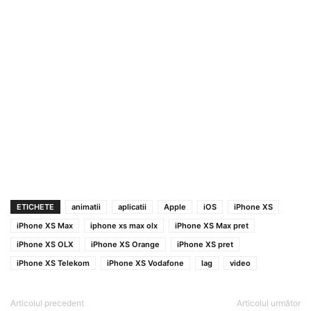
ETICHETE
animatii
aplicatii
Apple
iOS
iPhone XS
iPhone XS Max
iphone xs max olx
iPhone XS Max pret
iPhone XS OLX
iPhone XS Orange
iPhone XS pret
iPhone XS Telekom
iPhone XS Vodafone
lag
video
Articolul precedent
Articolul următor