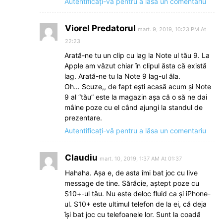
Autentificați-vă pentru a lăsa un comentariu
Viorel Predatorul
mart. 9, 2019, 10:23 PM At
22:23
Arată-ne tu un clip cu lag la Note ul tău 9. La
Apple am văzut chiar în clipul ăsta că există
lag. Arată-ne tu la Note 9 lag-ul ăla.
Oh… Scuze,, de fapt ești acasă acum și Note
9 al “tău” este la magazin așa că o să ne dai
mâine poze cu el când ajungi la standul de
prezentare.
Autentificați-vă pentru a lăsa un comentariu
Claudiu
mart. 10, 2019, 1:37 AM At 01:37
Hahaha. Aşa e, de asta îmi bat joc cu live
message de tine. Sărăcie, aştept poze cu
S10+-ul tău. Nu este deloc fluid ca şi iPhone-
ul. S10+ este ultimul telefon de la ei, că deja
îşi bat joc cu telefoanele lor. Sunt la coadă