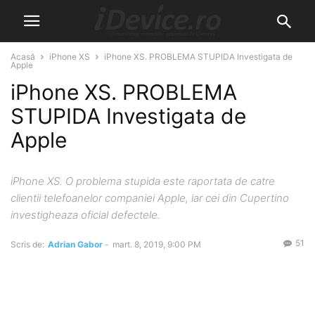
Acasă
iPhone XS
iPhone XS. PROBLEMA STUPIDA Investigata de
Apple
iPhone XS. PROBLEMA
STUPIDA Investigata de
Apple
iPhone XS. O problema stupida este raportata de catre
clientii telefoanelor companiei Apple, iar cei din Cupertino
investigheaza oficial defectele.
51
Scris de:
Adrian Gabor
-
mart. 8, 2019, 9:00 PM