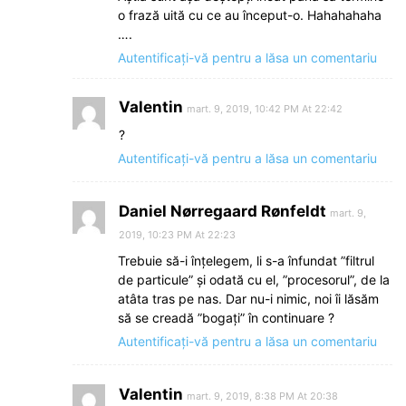
o frază uită cu ce au început-o. Hahahahaha
….
Autentificați-vă pentru a lăsa un comentariu
Valentin
mart. 9, 2019, 10:42 PM At 22:42
?
Autentificați-vă pentru a lăsa un comentariu
Daniel Nørregaard Rønfeldt
mart. 9,
2019, 10:23 PM At 22:23
Trebuie să-i înțelegem, li s-a înfundat ”filtrul
de particule” și odată cu el, ”procesorul”, de la
atâta tras pe nas. Dar nu-i nimic, noi îi lăsăm
să se creadă ”bogați” în continuare ?
Autentificați-vă pentru a lăsa un comentariu
Valentin
mart. 9, 2019, 8:38 PM At 20:38