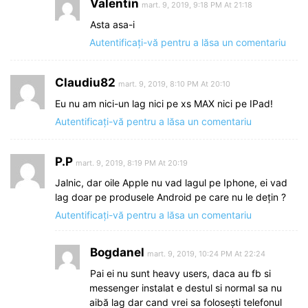
Valentin
mart. 9, 2019, 9:18 PM At 21:18
Asta asa-i
Autentificați-vă pentru a lăsa un comentariu
Claudiu82
mart. 9, 2019, 8:10 PM At 20:10
Eu nu am nici-un lag nici pe xs MAX nici pe IPad!
Autentificați-vă pentru a lăsa un comentariu
P.P
mart. 9, 2019, 8:19 PM At 20:19
Jalnic, dar oile Apple nu vad lagul pe Iphone, ei vad
lag doar pe produsele Android pe care nu le dețin ?
Autentificați-vă pentru a lăsa un comentariu
Bogdanel
mart. 9, 2019, 10:24 PM At 22:24
Pai ei nu sunt heavy users, daca au fb si
messenger instalat e destul si normal sa nu
aibă lag dar cand vrei sa folosești telefonul