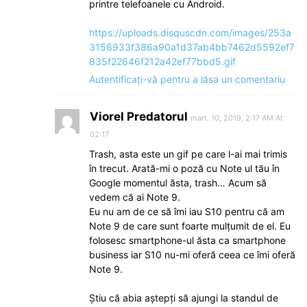
printre telefoanele cu Android.
https://uploads.disquscdn.com/images/253a
3156933f386a90a1d37ab4bb7462d5592ef7
835f22646f212a42ef77bbd5.gif
Autentificați-vă pentru a lăsa un comentariu
Viorel Predatorul
mart. 10, 2019, 2:17 AM At
02:17
Trash, asta este un gif pe care l-ai mai trimis
în trecut. Arată-mi o poză cu Note ul tău în
Google momentul ăsta, trash… Acum să
vedem că ai Note 9.
Eu nu am de ce să îmi iau S10 pentru că am
Note 9 de care sunt foarte mulțumit de el. Eu
folosesc smartphone-ul ăsta ca smartphone
business iar S10 nu-mi oferă ceea ce îmi oferă
Note 9.
Știu că abia aștepți să ajungi la standul de