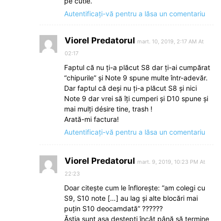
pe cutie.
Autentificați-vă pentru a lăsa un comentariu
Viorel Predatorul
mart. 10, 2019, 2:17 AM At
02:17
Faptul că nu ți-a plăcut S8 dar ți-ai cumpărat
“chipurile” și Note 9 spune multe într-adevăr.
Dar faptul că deși nu ți-a plăcut S8 și nici
Note 9 dar vrei să îți cumperi și D10 spune și
mai mulți désire tine, trash !
Arată-mi factura!
Autentificați-vă pentru a lăsa un comentariu
Viorel Predatorul
mart. 9, 2019, 10:23 PM At
22:23
Doar citește cum le înflorește: “am colegi cu
S9, S10 note […] au lag și alte blocări mai
puțin S10 deocamdată” ??????
Ăștia sunt așa deștepți încât până să termine