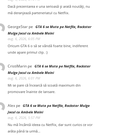
Dacă prezentarea e una serioasă și arată noutăți, nu
mă deranjează parteneriatul cu Netflix.
GeorgeStar
pe
GTA 6 se Muta pe Netflix, Rockstar
Mulge Jocul cu Ambele Maini
aug. 6, 2026, 6:05 PM
Oricum GTA 6 o să se vândă foarte bine, indiferent
unde apare primul clip. :)
CristiMarin
pe
GTA 6 se Muta pe Netflix, Rockstar
Mulge Jocul cu Ambele Maini
aug. 6, 2026, 6:01 PM
Mi se pare că încearcă să scoată maximum din
promovare înainte de lansare.
Alex
pe
GTA 6 se Muta pe Netflix, Rockstar Mulge
Jocul cu Ambele Maini
aug. 6, 2026, 5:57 PM
Nu mă încântă ideea cu Netflix, dar sunt curios ce vor
arăta până la urmă...