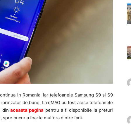
 continua in Romania, iar telefoanele Samsung S9 si S9
urprinzator de bune. La eMAG au fost alese telefoanele
s din
aceasta pagi
n
a
pentru a fi disponibile la preturi
 spre bucuria foarte multora dintre fani.