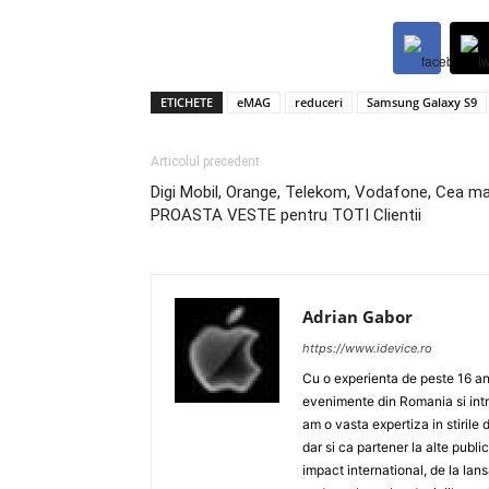
ETICHETE
eMAG
reduceri
Samsung Galaxy S9
Articolul precedent
Digi Mobil, Orange, Telekom, Vodafone, Cea ma
PROASTA VESTE pentru TOTI Clientii
Adrian Gabor
https://www.idevice.ro
Cu o experienta de peste 16 ani
evenimente din Romania si intr
am o vasta expertiza in stirile 
dar si ca partener la alte publ
impact international, de la lan