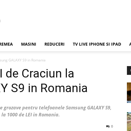
REMEA
MASINI
REDUCERI
TV LIVE IPHONE SI IPAD
sung GALAXY S9 in Romania
de Craciun la
 S9 in Romania
e grozave pentru telefoanele Samsung GALAXY S9,
 la 1000 de LEI in Romania.
0