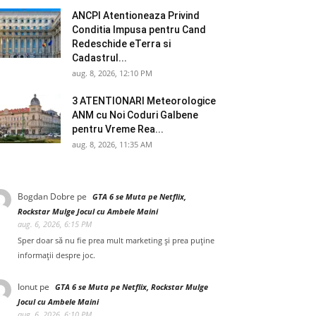
ANCPI Atentioneaza Privind
Conditia Impusa pentru Cand
Redeschide eTerra si
Cadastrul...
aug. 8, 2026, 12:10 PM
3 ATENTIONARI Meteorologice
ANM cu Noi Coduri Galbene
pentru Vreme Rea...
aug. 8, 2026, 11:35 AM
Bogdan Dobre
pe
GTA 6 se Muta pe Netflix,
Rockstar Mulge Jocul cu Ambele Maini
aug. 6, 2026, 6:15 PM
Sper doar să nu fie prea mult marketing și prea puține
informații despre joc.
Ionut
pe
GTA 6 se Muta pe Netflix, Rockstar Mulge
Jocul cu Ambele Maini
aug. 6, 2026, 6:10 PM