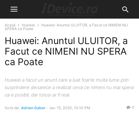
Acasă
Huawei
Huawei: Anuntul ULUITOR, a Facut ce NIMENI NU
SPERA ca Poate
Huawei: Anuntul ULUITOR, a
Facut ce NIMENI NU SPERA
ca Poate
Huawei a facut un anunt care a luat foarte multa lume prin
surprindere deoarece a realizat ceva ce nimeni nu mai spera
ca e posibil, dar totusi ar fi real.
0
Scris de:
Adrian Gabor
-
ian. 15, 2020, 10:10 PM