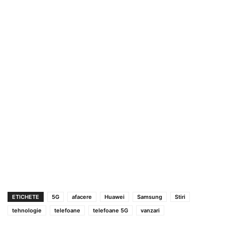
ETICHETE
5G
afacere
Huawei
Samsung
Stiri
tehnologie
telefoane
telefoane 5G
vanzari