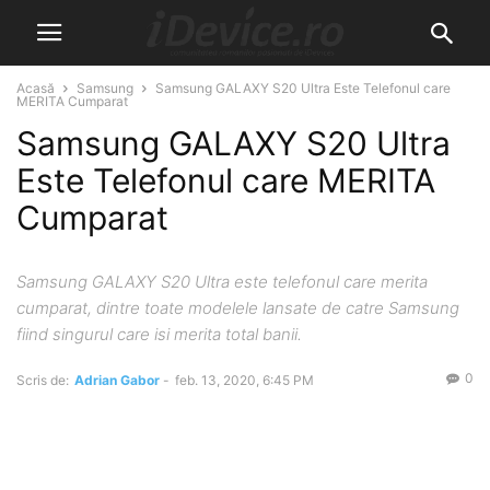
Acasă
Samsung
Samsung GALAXY S20 Ultra Este Telefonul care
MERITA Cumparat
Samsung GALAXY S20 Ultra
Este Telefonul care MERITA
Cumparat
Samsung GALAXY S20 Ultra este telefonul care merita
cumparat, dintre toate modelele lansate de catre Samsung
fiind singurul care isi merita total banii.
0
Scris de:
Adrian Gabor
-
feb. 13, 2020, 6:45 PM