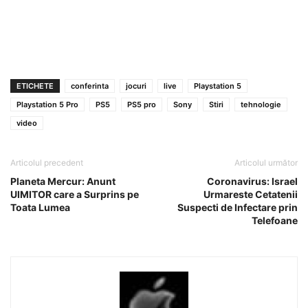
ETICHETE
conferinta
jocuri
live
Playstation 5
Playstation 5 Pro
PS5
PS5 pro
Sony
Stiri
tehnologie
video
Articolul precedent
Articolul următor
Planeta Mercur: Anunt
Coronavirus: Israel
UIMITOR care a Surprins pe
Urmareste Cetatenii
Toata Lumea
Suspecti de Infectare prin
Telefoane