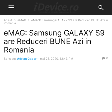
Acasă
eMAG
eMAG: Samsung GALAXY S9 are Reduceri BUNE Azi in
Romania
eMAG: Samsung GALAXY S9
are Reduceri BUNE Azi in
Romania
0
Scris de:
Adrian Gabor
-
mai 25, 2020, 12:43 PM