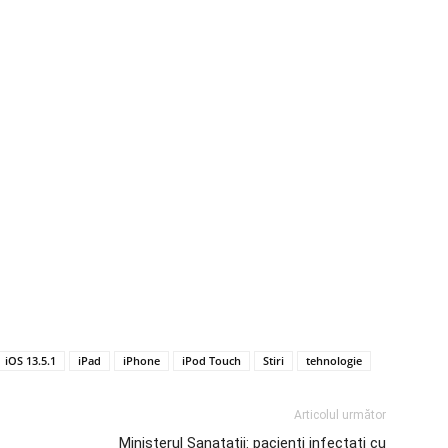
iOS 13.5.1
iPad
iPhone
iPod Touch
Stiri
tehnologie
Articolul următor
Ministerul Sanatatii: pacienti infectati cu