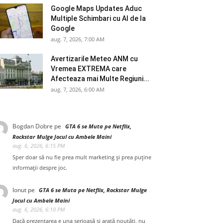
Google Maps Updates Aduc
Multiple Schimbari cu AI de la
Google
aug. 7, 2026, 7:00 AM
Avertizarile Meteo ANM cu
Vremea EXTREMA care
Afecteaza mai Multe Regiuni...
aug. 7, 2026, 6:00 AM
Bogdan Dobre
pe
GTA 6 se Muta pe Netflix,
Rockstar Mulge Jocul cu Ambele Maini
aug. 6, 2026, 6:15 PM
Sper doar să nu fie prea mult marketing și prea puține
informații despre joc.
Ionut
pe
GTA 6 se Muta pe Netflix, Rockstar Mulge
Jocul cu Ambele Maini
aug. 6, 2026, 6:10 PM
Dacă prezentarea e una serioasă și arată noutăți, nu