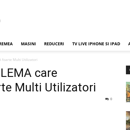
REMEA
MASINI
REDUCERI
TV LIVE IPHONE SI IPAD
oarte Multi Utilizatori
BLEMA care
 Multi Utilizatori
0