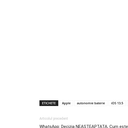
ETICHETE
Apple
autonomie baterie
iOS 13.5
Articolul precedent
WhatsApp: Decizia NEASTEAPTATA, Cum este