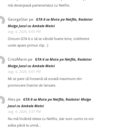
mă deranjează parteneriatul cu Netflix.
GeorgeStar
pe
GTA 6 se Muta pe Netflix, Rockstar
Mulge Jocul cu Ambele Maini
aug. 6, 2026, 6:05 PM
Oricum GTA 6 o să se vândă foarte bine, indiferent
unde apare primul clip. :)
CristiMarin
pe
GTA 6 se Muta pe Netflix, Rockstar
Mulge Jocul cu Ambele Maini
aug. 6, 2026, 6:01 PM
Mi se pare că încearcă să scoată maximum din
promovare înainte de lansare.
Alex
pe
GTA 6 se Muta pe Netflix, Rockstar Mulge
Jocul cu Ambele Maini
aug. 6, 2026, 5:57 PM
Nu mă încântă ideea cu Netflix, dar sunt curios ce vor
arăta până la urmă...