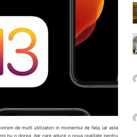
trem de multi utilizatori in momentul de fata, iar asta
eni nu o dorea, dar care aduce o noua realitate pentru