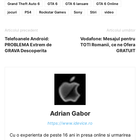
Grand Theft Auto 6
GTA 6
GTA 6 lansare
GTA 6 Online
jocuri
PS4
Rockstar Games
Sony
Stiri
video
Articolul precedent
Articolul următor
Telefoanele Android:
Vodafone: Mesajul pentru
PROBLEMA Extrem de
TOTI Romanii, ce ne Ofera
GRAVA Descoperita
GRATUIT
Adrian Gabor
https://www.idevice.ro
Cu o experienta de peste 16 ani in presa online si urmarirea