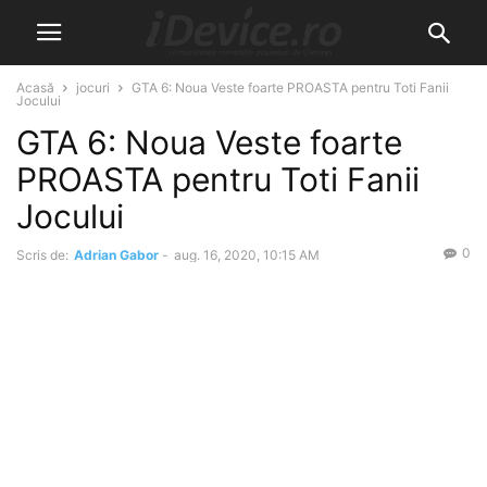
Acasă
jocuri
GTA 6: Noua Veste foarte PROASTA pentru Toti Fanii
Jocului
GTA 6: Noua Veste foarte
PROASTA pentru Toti Fanii
Jocului
0
Scris de:
Adrian Gabor
-
aug. 16, 2020, 10:15 AM