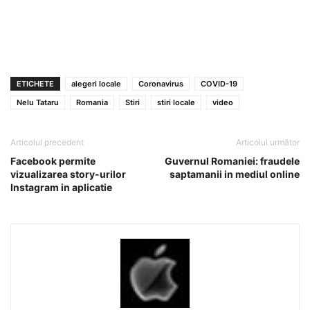
ETICHETE
alegeri locale
Coronavirus
COVID-19
Nelu Tataru
Romania
Stiri
stiri locale
video
Articolul precedent
Articolul următor
Facebook permite
Guvernul Romaniei: fraudele
vizualizarea story-urilor
saptamanii in mediul online
Instagram in aplicatie