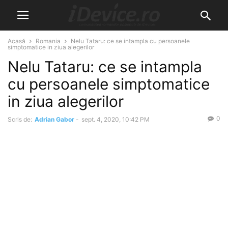
Acasă
Romania
Nelu Tataru: ce se intampla cu persoanele
simptomatice in ziua alegerilor
Nelu Tataru: ce se intampla
cu persoanele simptomatice
in ziua alegerilor
0
Scris de:
Adrian Gabor
-
sept. 4, 2020, 10:42 PM