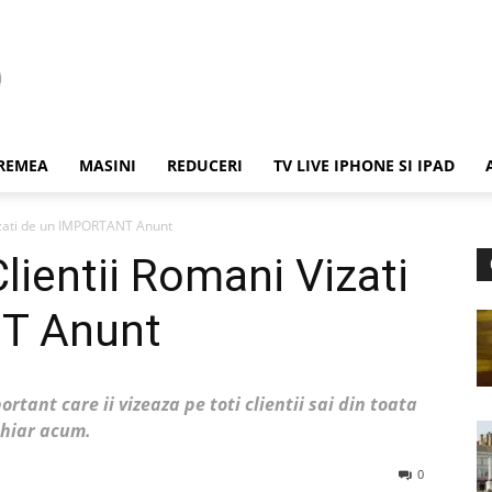
REMEA
MASINI
REDUCERI
TV LIVE IPHONE SI IPAD
izati de un IMPORTANT Anunt
lientii Romani Vizati
T Anunt
tant care ii vizeaza pe toti clientii sai din toata
chiar acum.
0