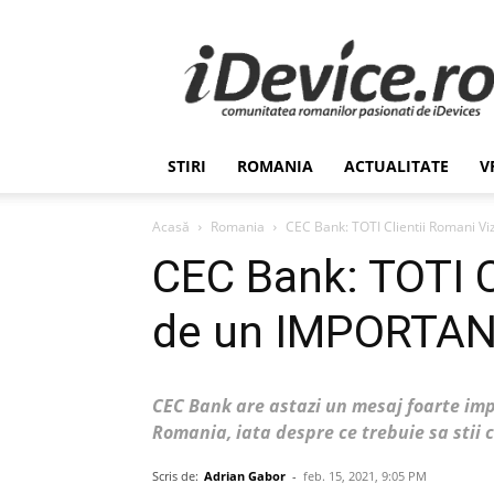
Stiri
de
Ultima
Ora
despre
Romania,
STIRI
ROMANIA
ACTUALITATE
V
Afaceri,
Tehnologie,
Economie,
Acasă
Romania
CEC Bank: TOTI Clientii Romani V
Stiinta
CEC Bank: TOTI C
–
iDevice.ro
de un IMPORTAN
CEC Bank are astazi un mesaj foarte impor
Romania, iata despre ce trebuie sa stii 
Scris de:
Adrian Gabor
-
feb. 15, 2021, 9:05 PM