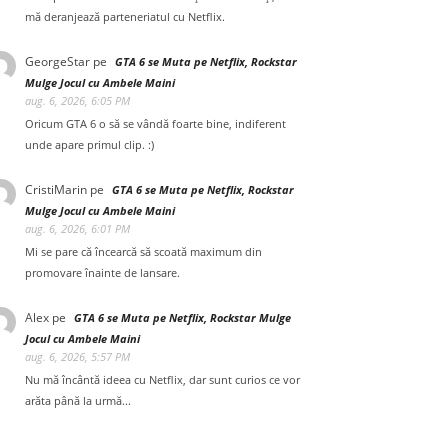
mă deranjează parteneriatul cu Netflix.
GeorgeStar
pe
GTA 6 se Muta pe Netflix, Rockstar
Mulge Jocul cu Ambele Maini
aug. 6, 2026, 6:05 PM
Oricum GTA 6 o să se vândă foarte bine, indiferent
unde apare primul clip. :)
CristiMarin
pe
GTA 6 se Muta pe Netflix, Rockstar
Mulge Jocul cu Ambele Maini
aug. 6, 2026, 6:01 PM
Mi se pare că încearcă să scoată maximum din
promovare înainte de lansare.
Alex
pe
GTA 6 se Muta pe Netflix, Rockstar Mulge
Jocul cu Ambele Maini
aug. 6, 2026, 5:57 PM
Nu mă încântă ideea cu Netflix, dar sunt curios ce vor
arăta până la urmă...