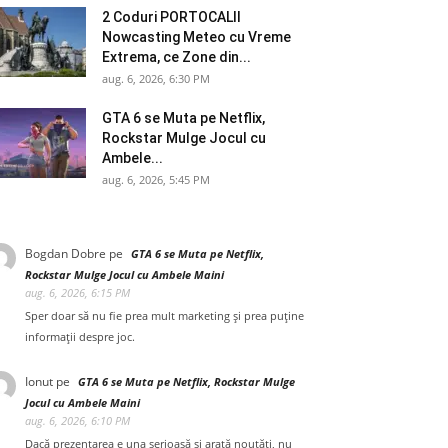
2 Coduri PORTOCALII
Nowcasting Meteo cu Vreme
Extrema, ce Zone din...
aug. 6, 2026, 6:30 PM
GTA 6 se Muta pe Netflix,
Rockstar Mulge Jocul cu
Ambele...
aug. 6, 2026, 5:45 PM
Bogdan Dobre
pe
GTA 6 se Muta pe Netflix,
Rockstar Mulge Jocul cu Ambele Maini
aug. 6, 2026, 6:15 PM
Sper doar să nu fie prea mult marketing și prea puține
informații despre joc.
Ionut
pe
GTA 6 se Muta pe Netflix, Rockstar Mulge
Jocul cu Ambele Maini
aug. 6, 2026, 6:10 PM
Dacă prezentarea e una serioasă și arată noutăți, nu