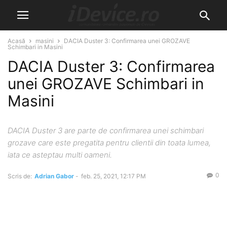
Acasă
masini
DACIA Duster 3: Confirmarea unei GROZAVE
Schimbari in Masini
DACIA Duster 3: Confirmarea
unei GROZAVE Schimbari in
Masini
DACIA Duster 3 are parte de confirmarea unei schimbari
grozave care este pregatita pentru clientii din toata lumea,
iata ce asteptau multi oameni.
0
Scris de:
Adrian Gabor
-
feb. 25, 2021, 12:17 PM