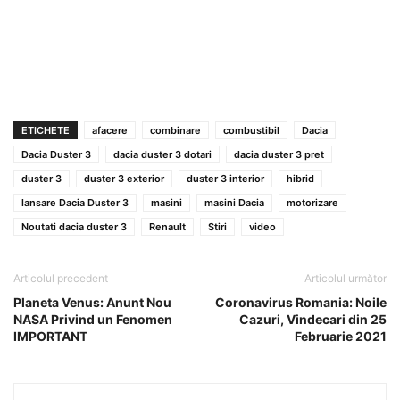
ETICHETE
afacere
combinare
combustibil
Dacia
Dacia Duster 3
dacia duster 3 dotari
dacia duster 3 pret
duster 3
duster 3 exterior
duster 3 interior
hibrid
lansare Dacia Duster 3
masini
masini Dacia
motorizare
Noutati dacia duster 3
Renault
Stiri
video
Articolul precedent
Articolul următor
Planeta Venus: Anunt Nou
Coronavirus Romania: Noile
NASA Privind un Fenomen
Cazuri, Vindecari din 25
IMPORTANT
Februarie 2021