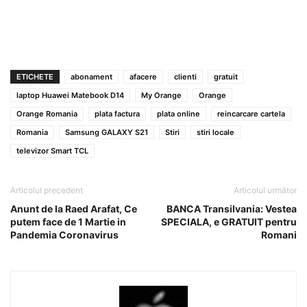
ETICHETE
abonament
afacere
clienti
gratuit
laptop Huawei Matebook D14
My Orange
Orange
Orange Romania
plata factura
plata online
reincarcare cartela
Romania
Samsung GALAXY S21
Stiri
stiri locale
televizor Smart TCL
Articolul precedent
Articolul următor
Anunt de la Raed Arafat, Ce
BANCA Transilvania: Vestea
putem face de 1 Martie in
SPECIALA, e GRATUIT pentru
Pandemia Coronavirus
Romani