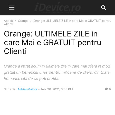
Acasă
Orange
Orange: ULTIMELE ZILE in care Mai e GRATUIT pentru
Clienti
Orange: ULTIMELE ZILE in
care Mai e GRATUIT pentru
Clienti
Orange a intrat acum in ultimele zile in care mai ofera in mod
gratuit un beneficiu urias pentru milioane de clienti din toata
Romania, iata de ce poti profita.
0
Scris de:
Adrian Gabor
-
feb. 26, 2021, 3:58 PM