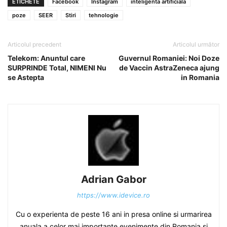
ETICHETE
Facebook
Instagram
inteligenta artificiala
poze
SEER
Stiri
tehnologie
Articolul precedent
Articolul următor
Telekom: Anuntul care
Guvernul Romaniei: Noi Doze
SURPRINDE Total, NIMENI Nu
de Vaccin AstraZeneca ajung
se Astepta
in Romania
Adrian Gabor
https://www.idevice.ro
Cu o experienta de peste 16 ani in presa online si urmarirea
anuala a celor mai importante evenimente din Romania si