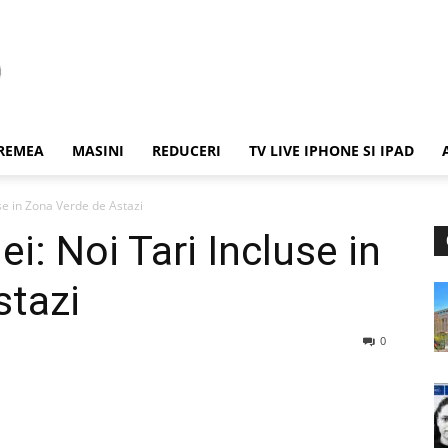
REMEA
MASINI
REDUCERI
TV LIVE IPHONE SI IPAD
se in Zona Verde de Astazi
: Noi Tari Incluse in
stazi
0