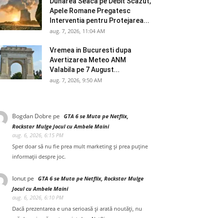
Dunarea Seaca pe Debit Scazut,
Apele Romane Pregatesc
Interventia pentru Protejarea...
aug. 7, 2026, 11:04 AM
Vremea in Bucuresti dupa
Avertizarea Meteo ANM
Valabila pe 7 August...
aug. 7, 2026, 9:50 AM
Bogdan Dobre
pe
GTA 6 se Muta pe Netflix,
Rockstar Mulge Jocul cu Ambele Maini
aug. 6, 2026, 6:15 PM
Sper doar să nu fie prea mult marketing și prea puține
informații despre joc.
Ionut
pe
GTA 6 se Muta pe Netflix, Rockstar Mulge
Jocul cu Ambele Maini
aug. 6, 2026, 6:10 PM
Dacă prezentarea e una serioasă și arată noutăți, nu