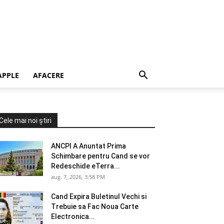
APPLE
AFACERE
Cele mai noi știri
ANCPI A Anuntat Prima
Schimbare pentru Cand se vor
Redeschide eTerra...
aug. 7, 2026, 3:58 PM
Cand Expira Buletinul Vechi si
Trebuie sa Fac Noua Carte
Electronica...