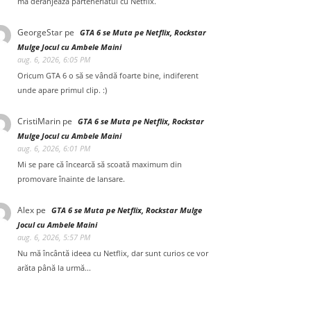
mă deranjează parteneriatul cu Netflix.
GeorgeStar
pe
GTA 6 se Muta pe Netflix, Rockstar
Mulge Jocul cu Ambele Maini
aug. 6, 2026, 6:05 PM
Oricum GTA 6 o să se vândă foarte bine, indiferent
unde apare primul clip. :)
CristiMarin
pe
GTA 6 se Muta pe Netflix, Rockstar
Mulge Jocul cu Ambele Maini
aug. 6, 2026, 6:01 PM
Mi se pare că încearcă să scoată maximum din
promovare înainte de lansare.
Alex
pe
GTA 6 se Muta pe Netflix, Rockstar Mulge
Jocul cu Ambele Maini
aug. 6, 2026, 5:57 PM
Nu mă încântă ideea cu Netflix, dar sunt curios ce vor
arăta până la urmă...