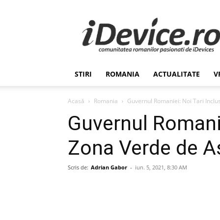
Stiri
de
Ultima
Ora
despre
Romania,
STIRI
ROMANIA
ACTUALITATE
V
Afaceri,
Tehnologie,
Economie,
Acasă
Romania
Guvernul Romaniei: Noi Tari Inclu
Stiinta
Guvernul Romaniei
–
iDevice.ro
Zona Verde de A
Scris de:
Adrian Gabor
-
iun. 5, 2021, 8:30 AM