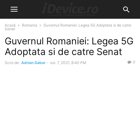
Acasă
Romania
Guvernul Romaniei: Legea 5G Adoptata si de catre
Senat
Guvernul Romaniei: Legea 5G
Adoptata si de catre Senat
0
Scris de:
Adrian Gabor
-
iun. 7, 2021, 8:40 PM