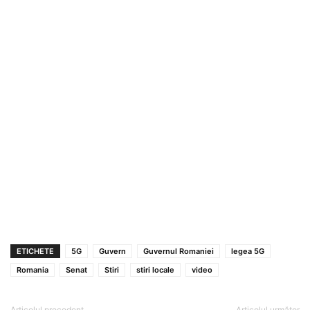
ETICHETE
5G
Guvern
Guvernul Romaniei
legea 5G
Romania
Senat
Stiri
stiri locale
video
Articolul precedent
Articolul următor