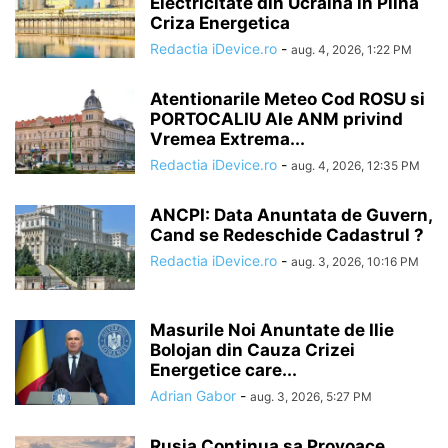
Electricitate din Ucraina in Plina
Criza Energetica
Redactia iDevice.ro
-
aug. 4, 2026, 1:22 PM
Atentionarile Meteo Cod ROSU si
PORTOCALIU Ale ANM privind
Vremea Extrema...
Redactia iDevice.ro
-
aug. 4, 2026, 12:35 PM
ANCPI: Data Anuntata de Guvern,
Cand se Redeschide Cadastrul ?
Redactia iDevice.ro
-
aug. 3, 2026, 10:16 PM
Masurile Noi Anuntate de Ilie
Bolojan din Cauza Crizei
Energetice care...
Adrian Gabor
-
aug. 3, 2026, 5:27 PM
Rusia Continua sa Provoace