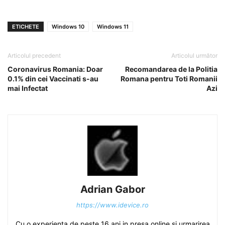
ETICHETE
Windows 10
Windows 11
Articolul precedent
Articolul următor
Coronavirus Romania: Doar
Recomandarea de la Politia
0.1% din cei Vaccinati s-au
Romana pentru Toti Romanii
mai Infectat
Azi
Adrian Gabor
https://www.idevice.ro
Cu o experienta de peste 16 ani in presa online si urmarirea