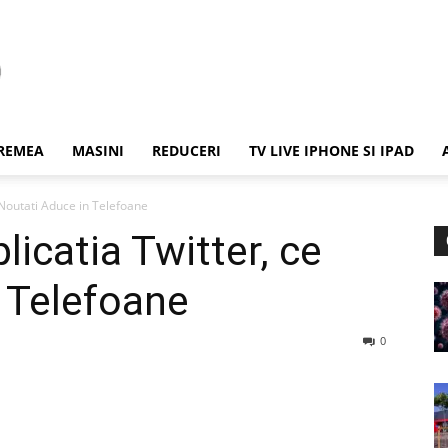
REMEA
MASINI
REDUCERI
TV LIVE IPHONE SI IPAD
 Noutati Aduce in Telefoane
icatia Twitter, ce
 Telefoane
0