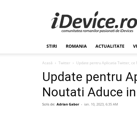
Stiri
de
Ultima
Ora
despre
Romania,
STIRI
ROMANIA
ACTUALITATE
V
Afaceri,
Tehnologie,
Economie,
Acasă
Twitter
Update pentru Aplicatia Twitter, ce
Stiinta
Update pentru Apl
–
iDevice.ro
Noutati Aduce in
Scris de:
Adrian Gabor
-
ian. 10, 2023, 6:35 AM