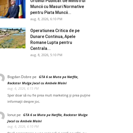
Ordinul Publicat de Ministrul
Muncii cu Masuri Normative
pentru Piata Muncii...
aug. 8, 2026, 6:10 PM
Operatiunea Critica de pe
Dunare Continua, Apele
Romane Lupta pentru
Centrala...
aug. 8, 2026, 5:10 PM
Bogdan Dobre
pe
GTA 6 se Muta pe Netflix,
Rockstar Mulge Jocul cu Ambele Maini
aug. 6, 2026, 6:15 PM
Sper doar să nu fie prea mult marketing și prea puține
informații despre joc.
Ionut
pe
GTA 6 se Muta pe Netflix, Rockstar Mulge
Jocul cu Ambele Maini
aug. 6, 2026, 6:10 PM