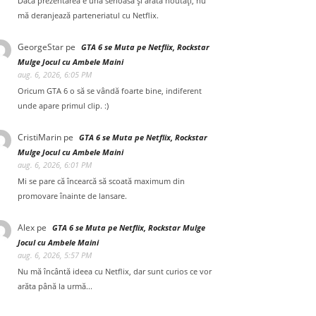
Dacă prezentarea e una serioasă și arată noutăți, nu
mă deranjează parteneriatul cu Netflix.
GeorgeStar
pe
GTA 6 se Muta pe Netflix, Rockstar
Mulge Jocul cu Ambele Maini
aug. 6, 2026, 6:05 PM
Oricum GTA 6 o să se vândă foarte bine, indiferent
unde apare primul clip. :)
CristiMarin
pe
GTA 6 se Muta pe Netflix, Rockstar
Mulge Jocul cu Ambele Maini
aug. 6, 2026, 6:01 PM
Mi se pare că încearcă să scoată maximum din
promovare înainte de lansare.
Alex
pe
GTA 6 se Muta pe Netflix, Rockstar Mulge
Jocul cu Ambele Maini
aug. 6, 2026, 5:57 PM
Nu mă încântă ideea cu Netflix, dar sunt curios ce vor
arăta până la urmă...