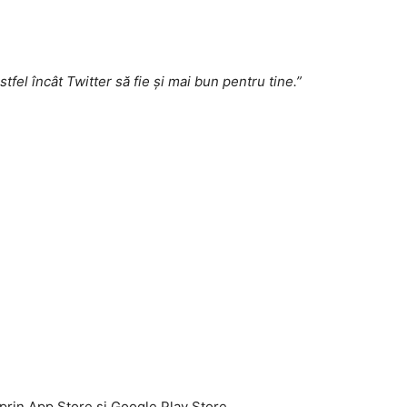
stfel încât Twitter să fie și mai bun pentru tine.”
t prin App Store si Google Play Store.