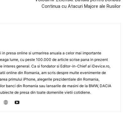
Continua cu Atacuri Majore ale Rusilor
 in presa online si urmarirea anuala a celor mai importante
eaga lume, cu peste 100.000 de article scrise pana in prezent
de interes general. Ca si fondator si Editor-in-Chief al iDevice.ro,
icatii online din Romania, am scris despre multe evenimente de
sarea primului iPhone, alegerile prezidentiale din Romania,
rilor banci din Romania sau lansarile de masini de la BMW, DACIA
biecte de presa din toate domeniile vietii cotidiene.