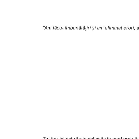
“Am făcut îmbunătățiri și am eliminat erori, a
Twitter isi dsitribuie aplicatia in mod gratui