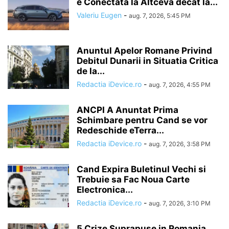
e Conectata la Altceva decat la...
Valeriu Eugen
-
aug. 7, 2026, 5:45 PM
Anuntul Apelor Romane Privind
Debitul Dunarii in Situatia Critica
de la...
Redactia iDevice.ro
-
aug. 7, 2026, 4:55 PM
ANCPI A Anuntat Prima
Schimbare pentru Cand se vor
Redeschide eTerra...
Redactia iDevice.ro
-
aug. 7, 2026, 3:58 PM
Cand Expira Buletinul Vechi si
Trebuie sa Fac Noua Carte
Electronica...
Redactia iDevice.ro
-
aug. 7, 2026, 3:10 PM
5 Crize Suprapuse in Romania