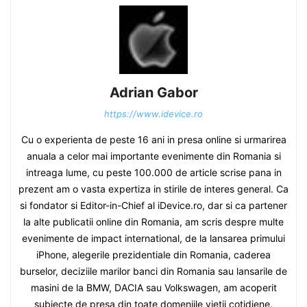
Adrian Gabor
https://www.idevice.ro
Cu o experienta de peste 16 ani in presa online si urmarirea
anuala a celor mai importante evenimente din Romania si
intreaga lume, cu peste 100.000 de article scrise pana in
prezent am o vasta expertiza in stirile de interes general. Ca
si fondator si Editor-in-Chief al iDevice.ro, dar si ca partener
la alte publicatii online din Romania, am scris despre multe
evenimente de impact international, de la lansarea primului
iPhone, alegerile prezidentiale din Romania, caderea
burselor, deciziile marilor banci din Romania sau lansarile de
masini de la BMW, DACIA sau Volkswagen, am acoperit
subiecte de presa din toate domeniile vietii cotidiene.