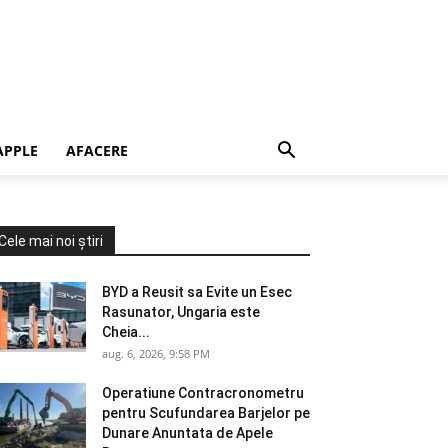
APPLE
AFACERE
Cele mai noi știri
BYD a Reusit sa Evite un Esec
Rasunator, Ungaria este
Cheia...
aug. 6, 2026, 9:58 PM
Operatiune Contracronometru
pentru Scufundarea Barjelor pe
Dunare Anuntata de Apele