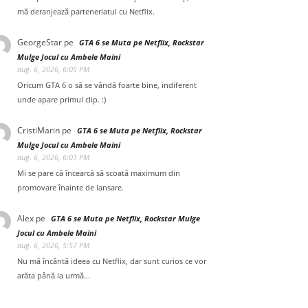
mă deranjează parteneriatul cu Netflix.
GeorgeStar
pe
GTA 6 se Muta pe Netflix, Rockstar
Mulge Jocul cu Ambele Maini
aug. 6, 2026, 6:05 PM
Oricum GTA 6 o să se vândă foarte bine, indiferent
unde apare primul clip. :)
CristiMarin
pe
GTA 6 se Muta pe Netflix, Rockstar
Mulge Jocul cu Ambele Maini
aug. 6, 2026, 6:01 PM
Mi se pare că încearcă să scoată maximum din
promovare înainte de lansare.
Alex
pe
GTA 6 se Muta pe Netflix, Rockstar Mulge
Jocul cu Ambele Maini
aug. 6, 2026, 5:57 PM
Nu mă încântă ideea cu Netflix, dar sunt curios ce vor
arăta până la urmă...