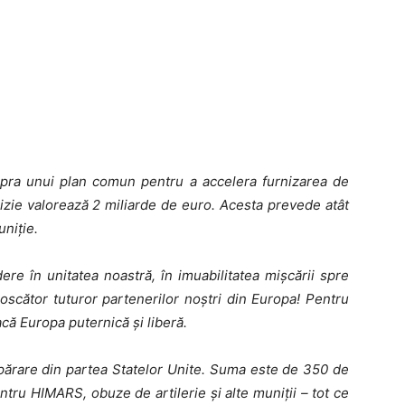
upra unui plan comun pentru a accelera furnizarea de
izie valorează 2 miliarde de euro. Acesta prevede atât
uniție.
re în unitatea noastră, în imuabilitatea mișcării spre
noscător tuturor partenerilor noștri din Europa! Pentru
acă Europa puternică și liberă.
apărare din partea Statelor Unite. Suma este de 350 de
tru HIMARS, obuze de artilerie și alte muniții – tot ce