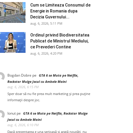
Cum se Limiteaza Consumul de
Energie in Romania dupa
Decizia Guvernului...
aug. 6, 2026, 5:11 PM
Ordinul privind Biodiversitatea
Publicat de Ministrul Mediului,
ce Prevederi Contine
aug. 6, 2026, 4:20 PM
Bogdan Dobre
pe
GTA 6 se Muta pe Netflix,
Rockstar Mulge Jocul cu Ambele Maini
aug. 6, 2026, 6:15 PM
Sper doar să nu fie prea mult marketing și prea puține
informații despre joc.
Ionut
pe
GTA 6 se Muta pe Netflix, Rockstar Mulge
Jocul cu Ambele Maini
aug. 6, 2026, 6:10 PM
Dacă prezentarea e una serioasă și arată noutăți, nu