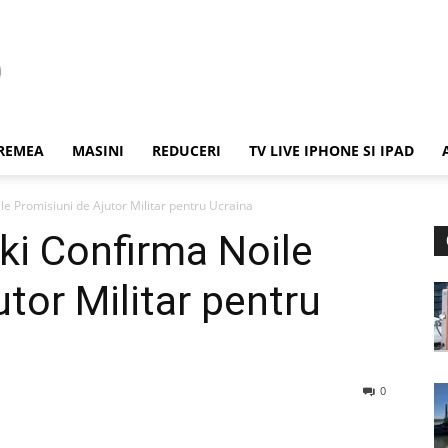
REMEA
MASINI
REDUCERI
TV LIVE IPHONE SI IPAD
le Promisiuni de Ajutor Militar pentru Ucraina
ki Confirma Noile
tor Militar pentru
0