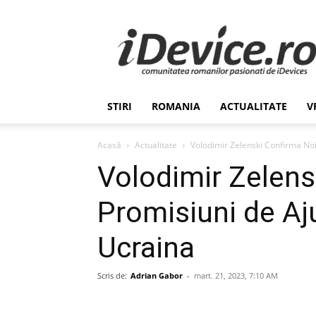
Stiri
de
Ultima
Ora
despre
Romania,
STIRI
ROMANIA
ACTUALITATE
V
Afaceri,
Tehnologie,
Economie,
Acasă
Actualitate
Volodimir Zelenski Confirma Noi
Stiinta
Volodimir Zelens
–
iDevice.ro
Promisiuni de Aju
Ucraina
Scris de:
Adrian Gabor
-
mart. 21, 2023, 7:10 AM