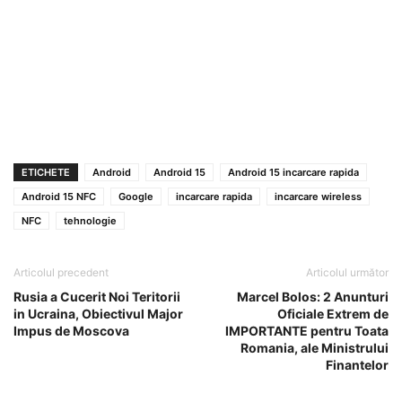
ETICHETE
Android
Android 15
Android 15 incarcare rapida
Android 15 NFC
Google
incarcare rapida
incarcare wireless
NFC
tehnologie
Articolul precedent
Articolul următor
Rusia a Cucerit Noi Teritorii
Marcel Bolos: 2 Anunturi
in Ucraina, Obiectivul Major
Oficiale Extrem de
Impus de Moscova
IMPORTANTE pentru Toata
Romania, ale Ministrului
Finantelor