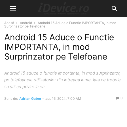
Acasă
Android
Android 15 Aduce o Functie IMPORTANTA, in mod
Surprinzator pe Telefoane
Android 15 Aduce o Functie
IMPORTANTA, in mod
Surprinzator pe Telefoane
Android 15 aduce o functie importanta, in mod surprinzator,
pe telefoanele utilizatorilor din intreaga lume, iata ce trebuie
sa stii cu privire la ea.
0
Scris de:
Adrian Gabor
-
apr. 16, 2024, 7:00 AM