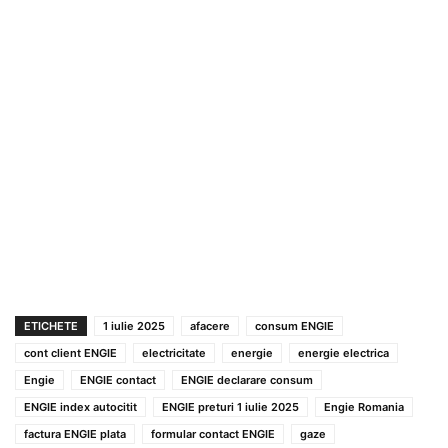
ETICHETE
1 iulie 2025
afacere
consum ENGIE
cont client ENGIE
electricitate
energie
energie electrica
Engie
ENGIE contact
ENGIE declarare consum
ENGIE index autocitit
ENGIE preturi 1 iulie 2025
Engie Romania
factura ENGIE plata
formular contact ENGIE
gaze