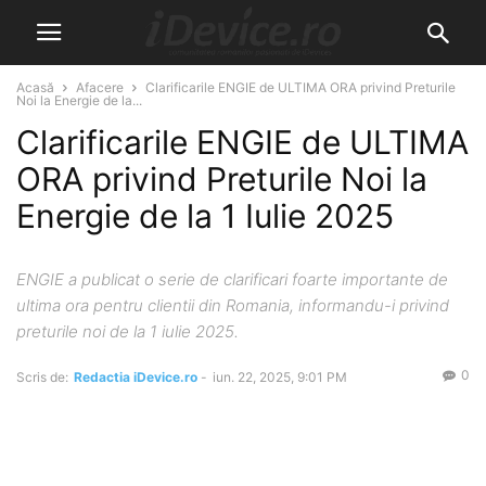
Acasă
Afacere
Clarificarile ENGIE de ULTIMA ORA privind Preturile
Noi la Energie de la...
Clarificarile ENGIE de ULTIMA
ORA privind Preturile Noi la
Energie de la 1 Iulie 2025
ENGIE a publicat o serie de clarificari foarte importante de
ultima ora pentru clientii din Romania, informandu-i privind
preturile noi de la 1 iulie 2025.
0
Scris de:
Redactia iDevice.ro
-
iun. 22, 2025, 9:01 PM