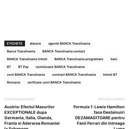
ETICHETE
afacere
agentii BANCA Transilvania
Banca Transilvania
BANCA Transilvania contact
BANCA Transilvania intreb
BANCA Transilvania programare
bani
BT
BT Pay
comisioane BANCA Transilvania
cont BANCA Transilvania
contract BANCA Transilvania
Intreb BT
Romania
verificare cont BANCA Transilvania
Articolul precedent
Articolul următor
Austria: Efectul Masurilor
Formula 1: Lewis Hamilton
EXCEPTIONALE dupa
face Destainuiri
Germania, Italia, Olanda,
DEZAMAGITOARE pentru
Franta si Aderarea Romaniei
Fanii Ferrari din Intreaga
la Schengen
Lume