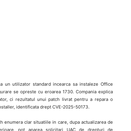
 un utilizator standard incearca sa instaleze Office
igurare se opreste cu eroarea 1730. Compania explica
or, ci rezultatul unui patch livrat pentru a repara o
nstaller, identificata drept CVE-2025-50173.
h enumera clar situatiile in care, dupa actualizarea de
erioare, pot aparea solicitari UAC de drepturi de