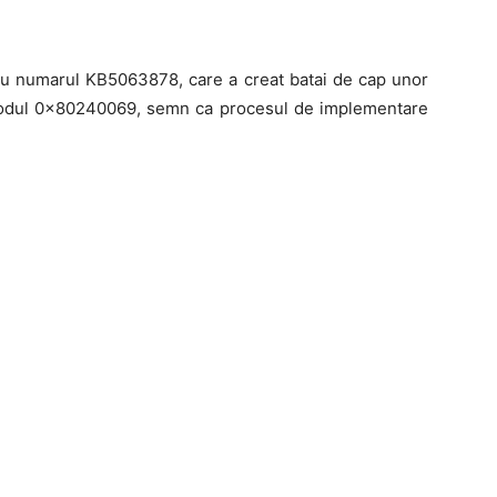
cu numarul KB5063878, care a creat batai de cap unor
siv codul 0x80240069, semn ca procesul de implementare