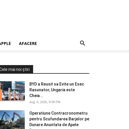
APPLE
AFACERE
Cele mai noi știri
BYD a Reusit sa Evite un Esec
Rasunator, Ungaria este
Cheia...
aug. 6, 2026, 9:58 PM
Operatiune Contracronometru
pentru Scufundarea Barjelor pe
Dunare Anuntata de Apele