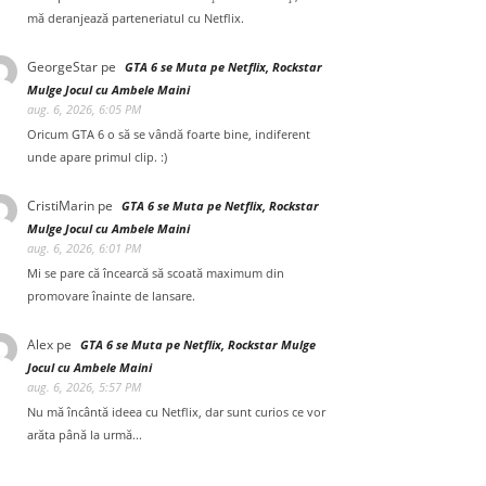
mă deranjează parteneriatul cu Netflix.
GeorgeStar
pe
GTA 6 se Muta pe Netflix, Rockstar
Mulge Jocul cu Ambele Maini
aug. 6, 2026, 6:05 PM
Oricum GTA 6 o să se vândă foarte bine, indiferent
unde apare primul clip. :)
CristiMarin
pe
GTA 6 se Muta pe Netflix, Rockstar
Mulge Jocul cu Ambele Maini
aug. 6, 2026, 6:01 PM
Mi se pare că încearcă să scoată maximum din
promovare înainte de lansare.
Alex
pe
GTA 6 se Muta pe Netflix, Rockstar Mulge
Jocul cu Ambele Maini
aug. 6, 2026, 5:57 PM
Nu mă încântă ideea cu Netflix, dar sunt curios ce vor
arăta până la urmă...