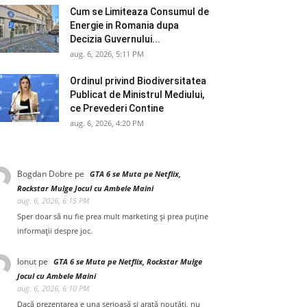
Cum se Limiteaza Consumul de
Energie in Romania dupa
Decizia Guvernului...
aug. 6, 2026, 5:11 PM
Ordinul privind Biodiversitatea
Publicat de Ministrul Mediului,
ce Prevederi Contine
aug. 6, 2026, 4:20 PM
Bogdan Dobre
pe
GTA 6 se Muta pe Netflix,
Rockstar Mulge Jocul cu Ambele Maini
aug. 6, 2026, 6:15 PM
Sper doar să nu fie prea mult marketing și prea puține
informații despre joc.
Ionut
pe
GTA 6 se Muta pe Netflix, Rockstar Mulge
Jocul cu Ambele Maini
aug. 6, 2026, 6:10 PM
Dacă prezentarea e una serioasă și arată noutăți, nu