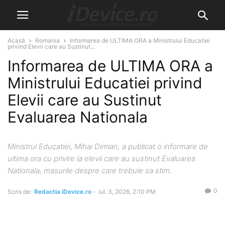
Acasă
Romania
Informarea de ULTIMA ORA a Ministrului Educatiei
privind Elevii care au Sustinut...
Informarea de ULTIMA ORA a
Ministrului Educatiei privind
Elevii care au Sustinut
Evaluarea Nationala
Ministrul Educatiei, Mihai Dimian, a publicat o informare de
ultima ora cu privire la elevii care au sustinut Evaluarea
Nationala, masurile despre care trebuie sa stim.
0
Scris de:
Redactia iDevice.ro
-
iul. 3, 2026, 2:10 PM