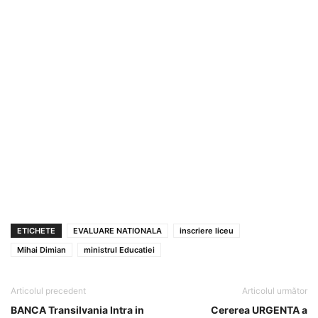
ETICHETE
EVALUARE NATIONALA
inscriere liceu
Mihai Dimian
ministrul Educatiei
Articolul precedent
Articolul următor
BANCA Transilvania Intra in
Cererea URGENTA a