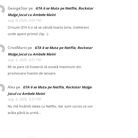
GeorgeStar
pe
GTA 6 se Muta pe Netflix, Rockstar
Mulge Jocul cu Ambele Maini
aug. 6, 2026, 6:05 PM
Oricum GTA 6 o să se vândă foarte bine, indiferent
unde apare primul clip. :)
CristiMarin
pe
GTA 6 se Muta pe Netflix, Rockstar
Mulge Jocul cu Ambele Maini
aug. 6, 2026, 6:01 PM
Mi se pare că încearcă să scoată maximum din
promovare înainte de lansare.
Alex
pe
GTA 6 se Muta pe Netflix, Rockstar Mulge
Jocul cu Ambele Maini
aug. 6, 2026, 5:57 PM
Nu mă încântă ideea cu Netflix, dar sunt curios ce vor
arăta până la urmă...