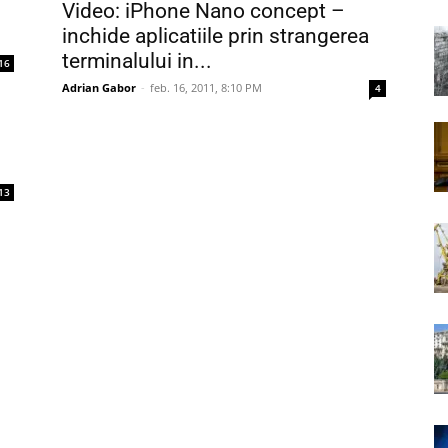
Video: iPhone Nano concept –
inchide aplicatiile prin strangerea
terminalului in...
16
Adrian Gabor
-
feb. 16, 2011, 8:10 PM
4
13