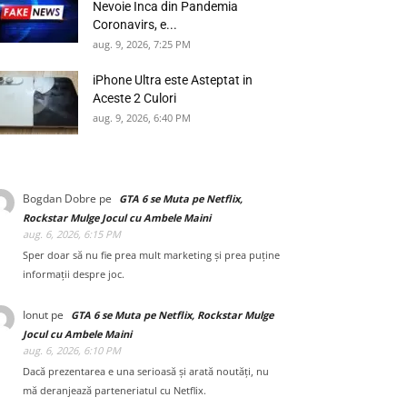
Nevoie Inca din Pandemia
Coronavirs, e...
aug. 9, 2026, 7:25 PM
iPhone Ultra este Asteptat in
Aceste 2 Culori
aug. 9, 2026, 6:40 PM
Bogdan Dobre
pe
GTA 6 se Muta pe Netflix,
Rockstar Mulge Jocul cu Ambele Maini
aug. 6, 2026, 6:15 PM
Sper doar să nu fie prea mult marketing și prea puține
informații despre joc.
Ionut
pe
GTA 6 se Muta pe Netflix, Rockstar Mulge
Jocul cu Ambele Maini
aug. 6, 2026, 6:10 PM
Dacă prezentarea e una serioasă și arată noutăți, nu
mă deranjează parteneriatul cu Netflix.