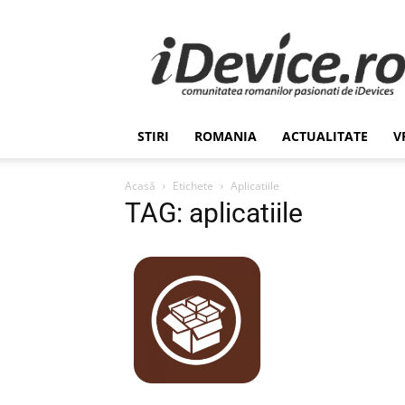
Stiri
de
Ultima
Ora
despre
Romania,
STIRI
ROMANIA
ACTUALITATE
V
Afaceri,
Tehnologie,
Economie,
Acasă
Etichete
Aplicatiile
Stiinta
TAG: aplicatiile
–
iDevice.ro