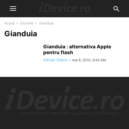
Acasă
Etichete
Gianduia
Gianduia
Gianduia : alternativa Apple
pentru flash
Adrian Gabor
-
mai 8, 2010, 9:45 AM