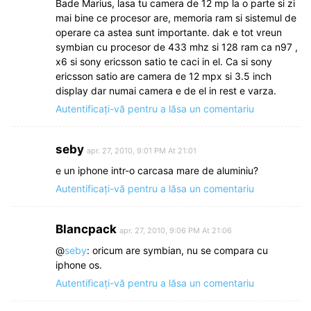
Bade Marius, lasa tu camera de 12 mp la o parte si zi
mai bine ce procesor are, memoria ram si sistemul de
operare ca astea sunt importante. dak e tot vreun
symbian cu procesor de 433 mhz si 128 ram ca n97 ,
x6 si sony ericsson satio te caci in el. Ca si sony
ericsson satio are camera de 12 mpx si 3.5 inch
display dar numai camera e de el in rest e varza.
Autentificați-vă pentru a lăsa un comentariu
seby
apr. 27, 2010, 9:01 PM At 21:01
e un iphone intr-o carcasa mare de aluminiu?
Autentificați-vă pentru a lăsa un comentariu
Blancpack
apr. 27, 2010, 9:06 PM At 21:06
@
seby
: oricum are symbian, nu se compara cu
iphone os.
Autentificați-vă pentru a lăsa un comentariu