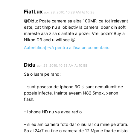
FiatLux
apr. 28, 2010, 10:28 AM At 10:28
@Didu: Poate camera sa aiba 100MP, ca tot irelevant
este, cat timp nu ai obiectiv la camera, doar din soft
mareste asa zisa claritate a pozei. Vrei poze? Buy a
Nikon D3 and u will see 🙂
Autentificați-vă pentru a lăsa un comentariu
Didu
apr. 28, 2010, 10:58 AM At 10:58
Sa o luam pe rand:
– sunt posesor de Iphone 3G si sunt nemultumit de
pozele infecte. Inainte aveam N82 5mpx, xenon
flash.
– Iphone HD nu va avea radio
– si eu am camera foto dar o iau rar cu mine pe afara.
Sa ai 24/7 cu tine o camera de 12 Mpx e foarte misto.