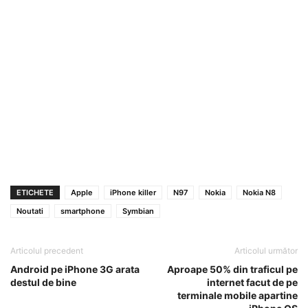
ETICHETE
Apple
iPhone killer
N97
Nokia
Nokia N8
Noutati
smartphone
Symbian
Articolul precedent
Articolul următor
Android pe iPhone 3G arata
Aproape 50% din traficul pe
destul de bine
internet facut de pe
terminale mobile apartine