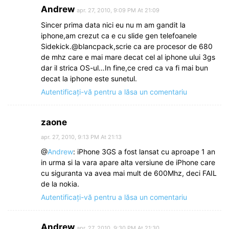
Andrew
apr. 27, 2010, 9:09 PM At 21:09
Sincer prima data nici eu nu m am gandit la
iphone,am crezut ca e cu slide gen telefoanele
Sidekick.@blancpack,scrie ca are procesor de 680
de mhz care e mai mare decat cel al iphone ului 3gs
dar il strica OS-ul…In fine,ce cred ca va fi mai bun
decat la iphone este sunetul.
Autentificați-vă pentru a lăsa un comentariu
zaone
apr. 27, 2010, 9:13 PM At 21:13
@
Andrew
: iPhone 3GS a fost lansat cu aproape 1 an
in urma si la vara apare alta versiune de iPhone care
cu siguranta va avea mai mult de 600Mhz, deci FAIL
de la nokia.
Autentificați-vă pentru a lăsa un comentariu
Andrew
apr. 27, 2010, 9:30 PM At 21:30