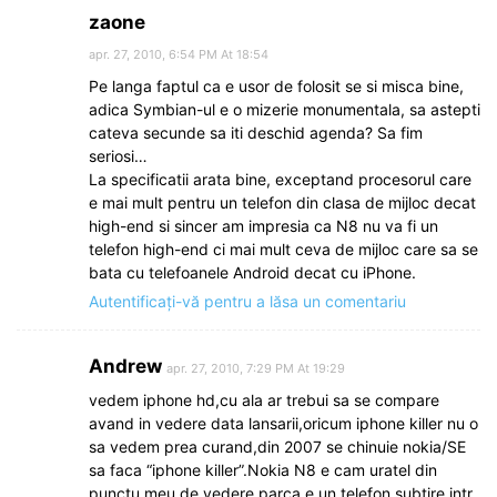
zaone
apr. 27, 2010, 6:54 PM At 18:54
Pe langa faptul ca e usor de folosit se si misca bine,
adica Symbian-ul e o mizerie monumentala, sa astepti
cateva secunde sa iti deschid agenda? Sa fim
seriosi…
La specificatii arata bine, exceptand procesorul care
e mai mult pentru un telefon din clasa de mijloc decat
high-end si sincer am impresia ca N8 nu va fi un
telefon high-end ci mai mult ceva de mijloc care sa se
bata cu telefoanele Android decat cu iPhone.
Autentificați-vă pentru a lăsa un comentariu
Andrew
apr. 27, 2010, 7:29 PM At 19:29
vedem iphone hd,cu ala ar trebui sa se compare
avand in vedere data lansarii,oricum iphone killer nu o
sa vedem prea curand,din 2007 se chinuie nokia/SE
sa faca “iphone killer”.Nokia N8 e cam uratel din
punctu meu de vedere,parca e un telefon subtire intr