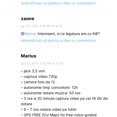
Autentificați-vă pentru a lăsa un comentariu
zaone
apr. 27, 2010, 6:19 PM At 18:19
@
Marius
: Interesant, si ce legatura are cu N8?
Autentificați-vă pentru a lăsa un comentariu
Marius
apr. 27, 2010, 6:29 PM At 18:29
– jack 3,5 mm
– captura video 720p
– camera foto de 12
– autonomie timp convorbire: 12h
– autonomie redare muzica: 50 ore
– 3 ore si 20 minute captura video pe cei 16 Gb din
dotare
– 6 – 7 ore redare video pe hdmi
– GPS FREE (Ovi Maps for free voice-guided