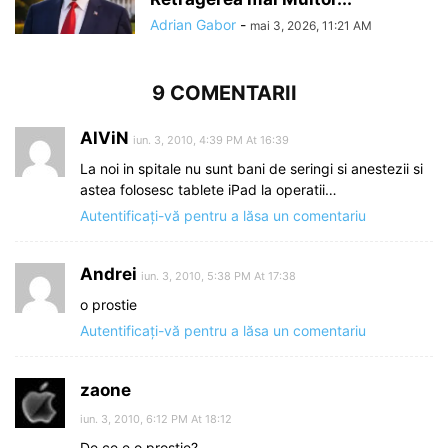
Adrian Gabor
-
mai 3, 2026, 11:21 AM
9 COMENTARII
AlViN
iun. 3, 2010, 4:39 PM At 16:39
La noi in spitale nu sunt bani de seringi si anestezii si
astea folosesc tablete iPad la operatii…
Autentificați-vă pentru a lăsa un comentariu
Andrei
iun. 3, 2010, 5:38 PM At 17:38
o prostie
Autentificați-vă pentru a lăsa un comentariu
zaone
iun. 3, 2010, 6:12 PM At 18:12
De ce e o prostie?