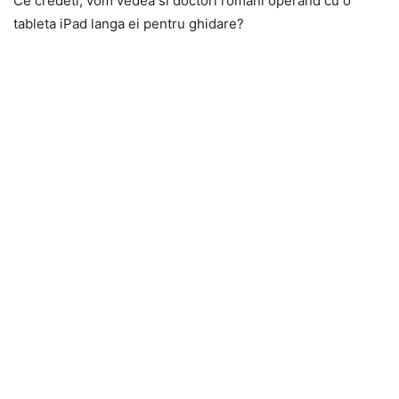
Ce credeti, vom vedea si doctori romani operand cu o
tableta iPad langa ei pentru ghidare?