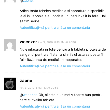
@
zaone
:
Adica toata tehnica medicala si aparatura disponibila
la ei in Japonia s-au oprit la un Ipad invelit in folie. Hai
sa fim seriosi.
Autentificați-vă pentru a lăsa un comentariu
weeezer
iun. 3, 2010, 8:16 PM At 20:16
Nu e infasurata in folie pentru a fi tableta protejata de
sange, ci pentru a fi sterila si in felul asta sa poata fi
folosita/atinsa de medici, intraoperator.
Autentificați-vă pentru a lăsa un comentariu
zaone
iun. 3, 2010, 8:53 PM At 20:53
@
weeezer
: Ok, si asta e un motiv foarte bun pentru
care e invelita tableta.
Autentificați-vă pentru a lăsa un comentariu