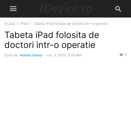
Acasă
iPad
Tabeta iPad folosita de doctori intr-o operatie
Tabeta iPad folosita de
doctori intr-o operatie
9
Scris de:
Adrian Gabor
-
iun. 3, 2010, 9:39 AM