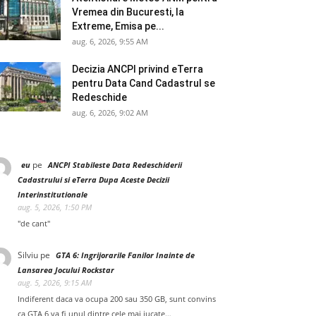
Vremea din Bucuresti, la
Extreme, Emisa pe...
aug. 6, 2026, 9:55 AM
Decizia ANCPI privind eTerra
pentru Data Cand Cadastrul se
Redeschide
aug. 6, 2026, 9:02 AM
pe
eu
ANCPI Stabileste Data Redeschiderii
Cadastrului si eTerra Dupa Aceste Decizii
Interinstitutionale
aug. 5, 2026, 1:50 PM
"de cant"
Silviu
pe
GTA 6: Ingrijorarile Fanilor Inainte de
Lansarea Jocului Rockstar
aug. 5, 2026, 9:15 AM
Indiferent daca va ocupa 200 sau 350 GB, sunt convins
ca GTA 6 va fi unul dintre cele mai jucate…