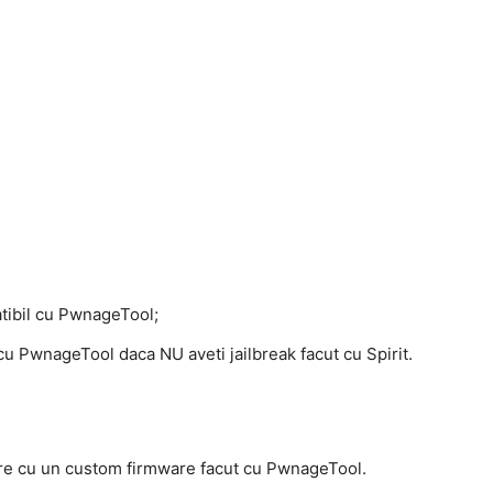
ibil cu PwnageTool;
 PwnageTool daca NU aveti jailbreak facut cu Spirit.
ore cu un custom firmware facut cu PwnageTool.