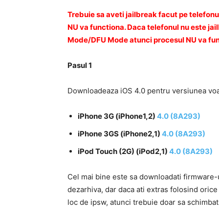
Trebuie sa aveti jailbreak facut pe telefonu
NU va functiona. Daca telefonul nu este j
Mode/DFU Mode atunci procesul NU va fun
Pasul 1
Downloadeaza iOS 4.0 pentru versiunea voast
iPhone 3G (iPhone1,2)
4.0 (8A293)
iPhone 3GS (iPhone2,1)
4.0 (8A293)
iPod Touch (2G) (iPod2,1)
4.0 (8A293)
Cel mai bine este sa downloadati firmware-u
dezarhiva, dar daca ati extras folosind orice
loc de ipsw, atunci trebuie doar sa schimbati