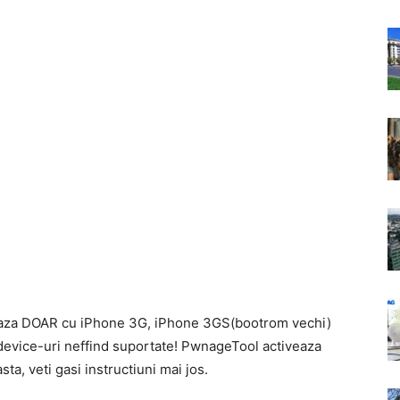
aza DOAR cu iPhone 3G, iPhone 3GS(bootrom vechi)
device-uri neffind suportate! PwnageTool activeaza
sta, veti gasi instructiuni mai jos.