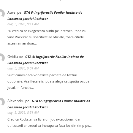
Aurel
pe
GTA 6: Ingrijorarile Fanilor Inainte de
Lansarea Jocului Rockstar
aug. 5, 2026, 9:11 AM
Eu cred ca se exagereaza putin pe internet. Pana nu
vine Rockstar cu specificatiile oficiale, toate cifrele
astea raman doar…
Ovidiu
pe
GTA 6: Ingrijorarile Fanilor Inainte de
Lansarea Jocului Rockstar
aug. 5, 2026, 9:01 AM
Sunt curios daca vor exista pachete de texturi
optionale. Asa fiecare isi poate alege cat spatiu ocupa
jocul, in functie…
Alexandru
pe
GTA 6: Ingrijorarile Fanilor Inainte de
Lansarea Jocului Rockstar
aug. 5, 2026, 8:51 AM
Cred ca Rockstar va livra un joc exceptional, dar
utilizatorii ar trebui sa inceapa sa faca loc din timp pe…