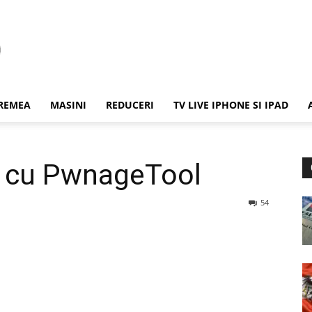
REMEA
MASINI
REDUCERI
TV LIVE IPHONE SI IPAD
0 cu PwnageTool
54