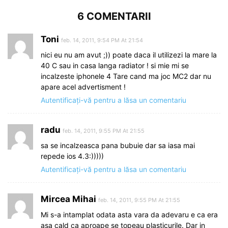
6 COMENTARII
Toni
feb. 14, 2011, 9:54 PM At 21:54
nici eu nu am avut ;)) poate daca il utilizezi la mare la
40 C sau in casa langa radiator ! si mie mi se
incalzeste iphonele 4 Tare cand ma joc MC2 dar nu
apare acel advertisment !
Autentificați-vă pentru a lăsa un comentariu
radu
feb. 14, 2011, 9:55 PM At 21:55
sa se incalzeasca pana bubuie dar sa iasa mai
repede ios 4.3:)))))
Autentificați-vă pentru a lăsa un comentariu
Mircea Mihai
feb. 14, 2011, 9:55 PM At 21:55
Mi s-a intamplat odata asta vara da adevaru e ca era
asa cald ca aproape se topeau plasticurile. Dar in