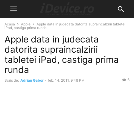
Acasă
Apple
Apple data in judecata datorita supraincalzirii tabletei
iPad, castiga prima runda
Apple data in judecata
datorita supraincalzirii
tabletei iPad, castiga prima
runda
6
Scris de:
Adrian Gabor
-
feb. 14, 2011, 9:48 PM