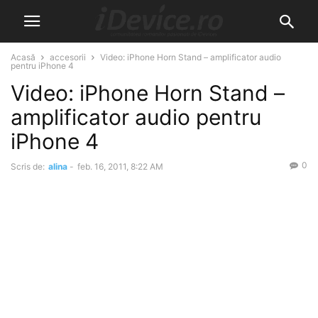
Acasă
accesorii
Video: iPhone Horn Stand – amplificator audio
pentru iPhone 4
Video: iPhone Horn Stand –
amplificator audio pentru
iPhone 4
0
Scris de:
alina
-
feb. 16, 2011, 8:22 AM