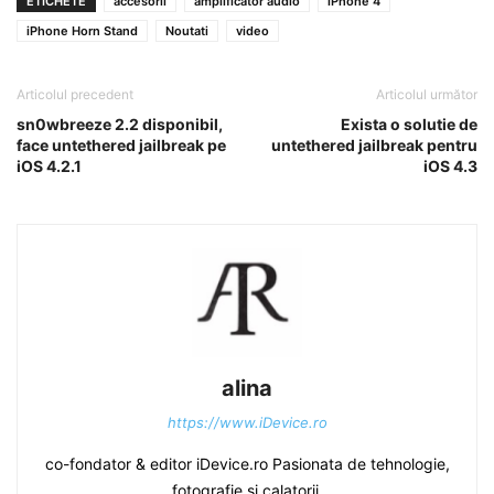
ETICHETE
accesorii
amplificator audio
iPhone 4
iPhone Horn Stand
Noutati
video
Articolul precedent
Articolul următor
sn0wbreeze 2.2 disponibil,
Exista o solutie de
face untethered jailbreak pe
untethered jailbreak pentru
iOS 4.2.1
iOS 4.3
alina
https://www.iDevice.ro
co-fondator & editor iDevice.ro Pasionata de tehnologie,
fotografie si calatorii.