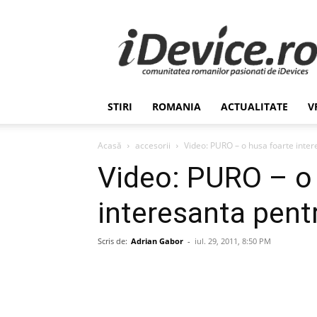
Stiri
de
Ultima
Ora
despre
Romania,
STIRI
ROMANIA
ACTUALITATE
V
Afaceri,
Tehnologie,
Economie,
Acasă
accesorii
Video: PURO – o husa foarte inter
Stiinta
Video: PURO – o
–
iDevice.ro
interesanta pent
Scris de:
Adrian Gabor
-
iul. 29, 2011, 8:50 PM