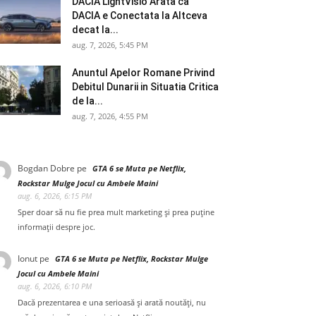
DACIA LightVisio Arata ca
DACIA e Conectata la Altceva
decat la...
aug. 7, 2026, 5:45 PM
Anuntul Apelor Romane Privind
Debitul Dunarii in Situatia Critica
de la...
aug. 7, 2026, 4:55 PM
Bogdan Dobre
pe
GTA 6 se Muta pe Netflix,
Rockstar Mulge Jocul cu Ambele Maini
aug. 6, 2026, 6:15 PM
Sper doar să nu fie prea mult marketing și prea puține
informații despre joc.
Ionut
pe
GTA 6 se Muta pe Netflix, Rockstar Mulge
Jocul cu Ambele Maini
aug. 6, 2026, 6:10 PM
Dacă prezentarea e una serioasă și arată noutăți, nu