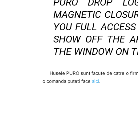
PURO DROP LO
MAGNETIC CLOSUR
YOU FULL ACCESS
SHOW OFF THE A
THE WINDOW ON TH
Husele PURO sunt facute de catre o firma d
o comanda puteti face
aici
.