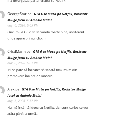
mă deranjează parteneriatul cu Netflix.
GeorgeStar
pe
GTA 6 se Muta pe Netflix, Rockstar
Mulge Jocul cu Ambele Maini
aug. 6, 2026, 6:05 PM
Oricum GTA 6 o să se vândă foarte bine, indiferent
unde apare primul clip. :)
CristiMarin
pe
GTA 6 se Muta pe Netflix, Rockstar
Mulge Jocul cu Ambele Maini
aug. 6, 2026, 6:01 PM
Mi se pare că încearcă să scoată maximum din
promovare înainte de lansare.
Alex
pe
GTA 6 se Muta pe Netflix, Rockstar Mulge
Jocul cu Ambele Maini
aug. 6, 2026, 5:57 PM
Nu mă încântă ideea cu Netflix, dar sunt curios ce vor
arăta până la urmă...