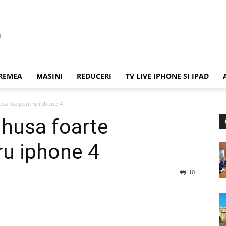
REMEA
MASINI
REDUCERI
TV LIVE IPHONE SI IPAD
esanta pentru iphone 4
 husa foarte
ru iphone 4
10