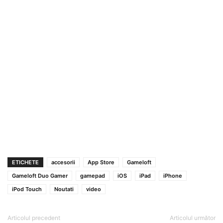
ETICHETE
accesorii
App Store
Gameloft
Gameloft Duo Gamer
gamepad
iOS
iPad
iPhone
iPod Touch
Noutati
video
Articolul precedent
Articolul următor