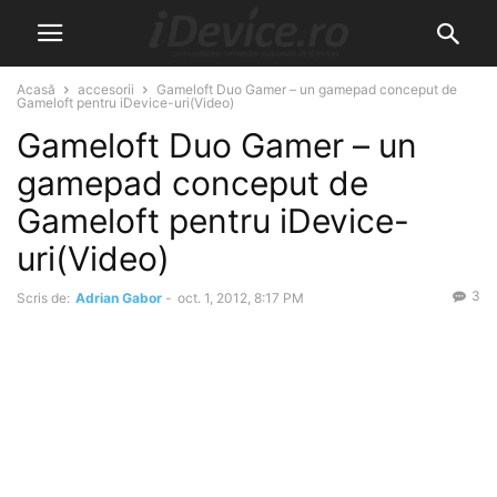
Acasă
accesorii
Gameloft Duo Gamer – un gamepad conceput de
Gameloft pentru iDevice-uri(Video)
Gameloft Duo Gamer – un
gamepad conceput de
Gameloft pentru iDevice-
uri(Video)
3
Scris de:
Adrian Gabor
-
oct. 1, 2012, 8:17 PM