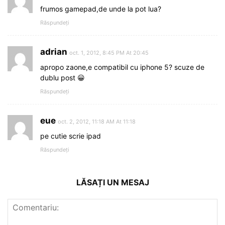
frumos gamepad,de unde la pot lua?
Răspundeți
adrian
oct. 1, 2012, 8:45 PM At 20:45
apropo zaone,e compatibil cu iphone 5? scuze de
dublu post 😀
Răspundeți
eue
oct. 2, 2012, 11:18 AM At 11:18
pe cutie scrie ipad
Răspundeți
LĂSAȚI UN MESAJ