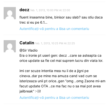
decz
feb. 1, 2013, 10:00 PM At 22:00
fluent inseamna bine, binisor sau slab? sau stiu daca
trec si eu pe 6.1…
Autentificați-vă pentru a lăsa un comentariu
Catalin
feb. 1, 2013, 10:25 PM At 22:25
@Sir Vladio
Era o ironie pt useri gen: decz ..care se asteapta ca
orice update sa fie cel mai suprem lucru din viata lor.
imi cer scuze intentia mea nu ii de a jigni pe
cineva..dar pe mine ma amuza cand vad cum se
isterizeaza unii pt orice..gen “omg ..omg Zaone mi-am
facut update OTA ..ce ma fac nu o sa mai pot avea
jailbreak” :-))!
Autentificați-vă pentru a lăsa un comentariu