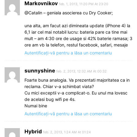
Markovnikov
feb. 1, 2013, 11:20 PM At 23:20
@Catalin – geniala asocierea cu Dry Cooker;
una alta, am facut azi dimineata update (iPhone 4) la
6,1 iar cel mai notabil lucru: bateria pare ca tine mai
mult – am 4:30 ore de usage si 42% baterie ramasa; 3
ore am vb la telefon, restul facebook, safari, mesaje
Autentificați-vă pentru a lăsa un comentariu
sunnyshine
feb. 2, 2013, 12:32 AM At 00:32
Foarte buna analogia. Va prezentati majoritatea ca in
reclama. Chiar v-a schimbat viata?
Cu mici exceptii v-a complicat-o. Eu unul ma lovesc
de acelasi bug wifi pe 4s.
Numai bine
Autentificați-vă pentru a lăsa un comentariu
Hybrid
feb. 2, 2013, 1:24 AM At 01:24