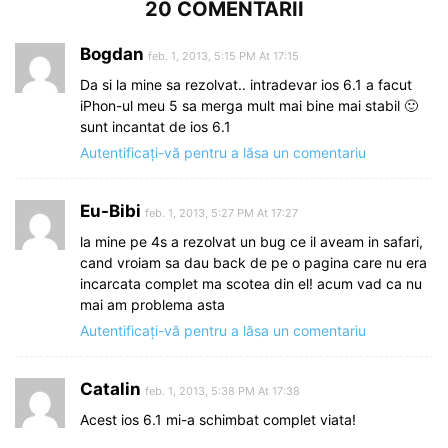
20 COMENTARII
Bogdan
feb. 1, 2013, 5:15 PM At 17:15
Da si la mine sa rezolvat.. intradevar ios 6.1 a facut
iPhon-ul meu 5 sa merga mult mai bine mai stabil 🙂
sunt incantat de ios 6.1
Autentificați-vă pentru a lăsa un comentariu
Eu-Bibi
feb. 1, 2013, 5:27 PM At 17:27
la mine pe 4s a rezolvat un bug ce il aveam in safari,
cand vroiam sa dau back de pe o pagina care nu era
incarcata complet ma scotea din el! acum vad ca nu
mai am problema asta
Autentificați-vă pentru a lăsa un comentariu
Catalin
feb. 1, 2013, 5:38 PM At 17:38
Acest ios 6.1 mi-a schimbat complet viata!