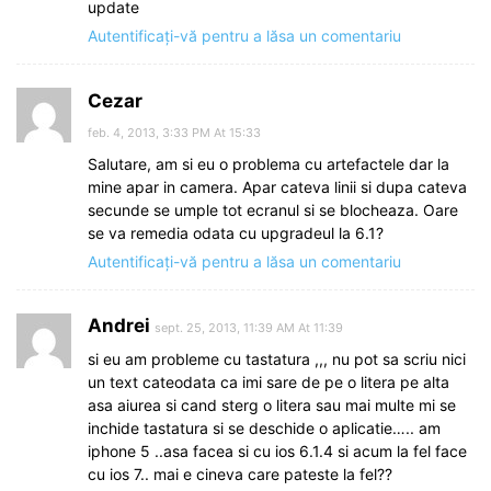
update
Autentificați-vă pentru a lăsa un comentariu
Cezar
feb. 4, 2013, 3:33 PM At 15:33
Salutare, am si eu o problema cu artefactele dar la
mine apar in camera. Apar cateva linii si dupa cateva
secunde se umple tot ecranul si se blocheaza. Oare
se va remedia odata cu upgradeul la 6.1?
Autentificați-vă pentru a lăsa un comentariu
Andrei
sept. 25, 2013, 11:39 AM At 11:39
si eu am probleme cu tastatura ,,, nu pot sa scriu nici
un text cateodata ca imi sare de pe o litera pe alta
asa aiurea si cand sterg o litera sau mai multe mi se
inchide tastatura si se deschide o aplicatie….. am
iphone 5 ..asa facea si cu ios 6.1.4 si acum la fel face
cu ios 7.. mai e cineva care pateste la fel??