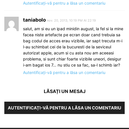
Autentificați-vă pentru a lăsa un comentariu
taniabolo
nov. 20, 2013, 10:19 PM At 22:19
salut, am si eu un ipad minidin august, la fel si la mine
facea niste artefacte pe ecran doar cand trebuia sa
bag codul de acces erau vizibile, iar sapt trecuta m-i
l-au schimbat cei de la bucuresti de la seviceul
autorizat apple, acum si cu asta nou am aceeasi
problema, si sunt chiar foarte vizibile uneori, desigur
i-am bagat ios 7… nu stiu ce sa fac, sa-l schimb iar?
Autentificați-vă pentru a lăsa un comentariu
LĂSAȚI UN MESAJ
AUTENTIFICAȚI-VĂ PENTRU A LĂSA UN COMENTARIU