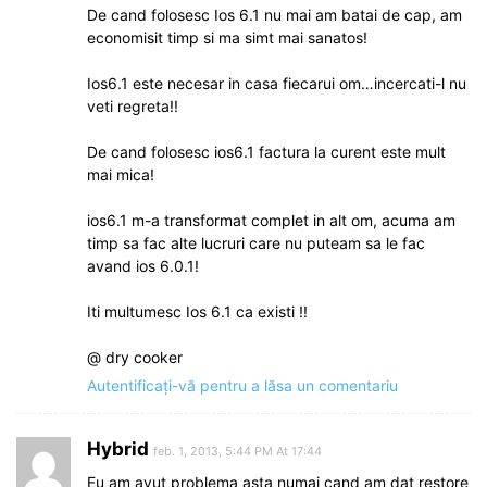
De cand folosesc Ios 6.1 nu mai am batai de cap, am
economisit timp si ma simt mai sanatos!
Ios6.1 este necesar in casa fiecarui om…incercati-l nu
veti regreta!!
De cand folosesc ios6.1 factura la curent este mult
mai mica!
ios6.1 m-a transformat complet in alt om, acuma am
timp sa fac alte lucruri care nu puteam sa le fac
avand ios 6.0.1!
Iti multumesc Ios 6.1 ca existi !!
@ dry cooker
Autentificați-vă pentru a lăsa un comentariu
Hybrid
feb. 1, 2013, 5:44 PM At 17:44
Eu am avut problema asta numai cand am dat restore