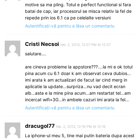
motive sa ma pling. Totul e perfect functional si fara
batai de cap, iar procesorul se misca relativ la fel de
repede prin ios 6.1 ca pe celelalte versiuni
Autentificați-vă pentru a lăsa un comentariu
Cristi Necsoi
feb. 2, 2013, 12:07 PM At 12:07
salutare….
are cineva probleme la appstore???….la mi e ok totul
pina acum cu 6.1 doar k am observat ceva dubios…
imi arata k am actualizari de facut iar cind merg in
aplicatie la update…surpriza…nu vad decit ecran
alb…asta e la mine pina acum…am restartat tel…am
incercat wifi+3G…in ambele cazuri imi arata la fel…
Autentificați-vă pentru a lăsa un comentariu
dracugol77
feb. 2, 2013, 12:16 PM At 12:16
La iphone-ul meu 5, tine mai putin bateria dupa acest