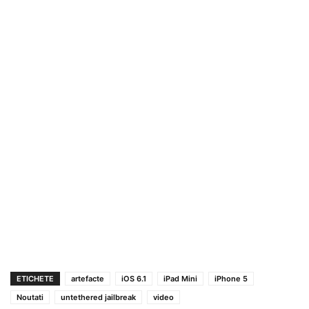
ETICHETE
artefacte
iOS 6.1
iPad Mini
iPhone 5
Noutati
untethered jailbreak
video