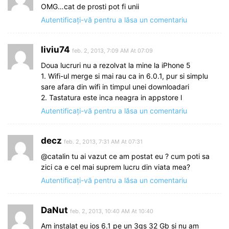
OMG…cat de prosti pot fi unii
Autentificați-vă pentru a lăsa un comentariu
liviu74
feb. 2, 2013, 7:09 AM At 07:09
Doua lucruri nu a rezolvat la mine la iPhone 5
1. Wifi-ul merge si mai rau ca in 6.0.1, pur si simplu
sare afara din wifi in timpul unei downloadari
2. Tastatura este inca neagra in appstore l
Autentificați-vă pentru a lăsa un comentariu
decz
feb. 2, 2013, 7:31 AM At 07:31
@catalin tu ai vazut ce am postat eu ? cum poti sa
zici ca e cel mai suprem lucru din viata mea?
Autentificați-vă pentru a lăsa un comentariu
DaNut
feb. 2, 2013, 10:40 AM At 10:40
Am instalat eu ios 6.1 pe un 3gs 32 Gb si nu am