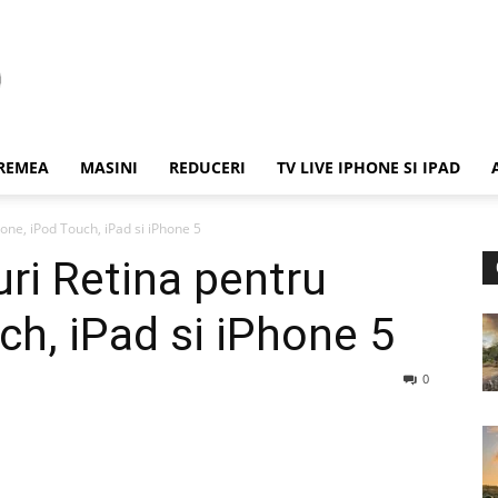
REMEA
MASINI
REDUCERI
TV LIVE IPHONE SI IPAD
one, iPod Touch, iPad si iPhone 5
uri Retina pentru
ch, iPad si iPhone 5
0