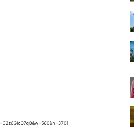
h?v=C2z6GIcQ7qQ&w=580&h=370]