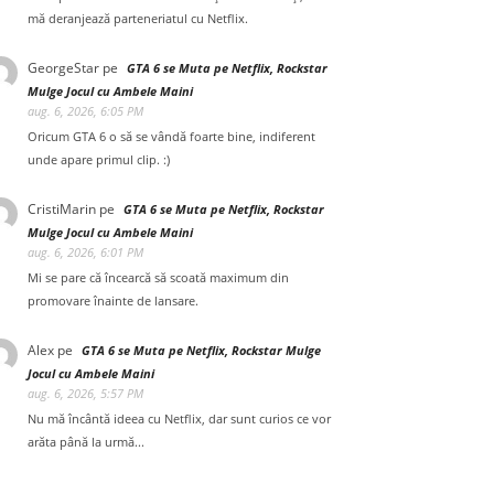
mă deranjează parteneriatul cu Netflix.
GeorgeStar
pe
GTA 6 se Muta pe Netflix, Rockstar
Mulge Jocul cu Ambele Maini
aug. 6, 2026, 6:05 PM
Oricum GTA 6 o să se vândă foarte bine, indiferent
unde apare primul clip. :)
CristiMarin
pe
GTA 6 se Muta pe Netflix, Rockstar
Mulge Jocul cu Ambele Maini
aug. 6, 2026, 6:01 PM
Mi se pare că încearcă să scoată maximum din
promovare înainte de lansare.
Alex
pe
GTA 6 se Muta pe Netflix, Rockstar Mulge
Jocul cu Ambele Maini
aug. 6, 2026, 5:57 PM
Nu mă încântă ideea cu Netflix, dar sunt curios ce vor
arăta până la urmă...