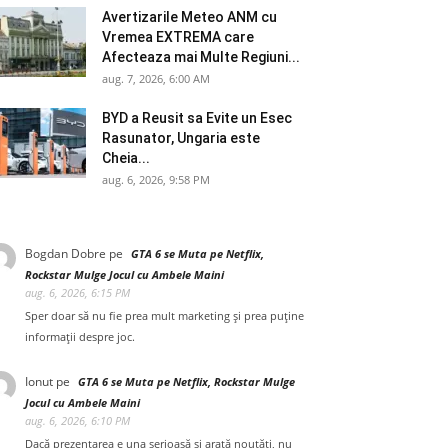
Avertizarile Meteo ANM cu
Vremea EXTREMA care
Afecteaza mai Multe Regiuni...
aug. 7, 2026, 6:00 AM
BYD a Reusit sa Evite un Esec
Rasunator, Ungaria este
Cheia...
aug. 6, 2026, 9:58 PM
Bogdan Dobre
pe
GTA 6 se Muta pe Netflix,
Rockstar Mulge Jocul cu Ambele Maini
aug. 6, 2026, 6:15 PM
Sper doar să nu fie prea mult marketing și prea puține
informații despre joc.
Ionut
pe
GTA 6 se Muta pe Netflix, Rockstar Mulge
Jocul cu Ambele Maini
aug. 6, 2026, 6:10 PM
Dacă prezentarea e una serioasă și arată noutăți, nu