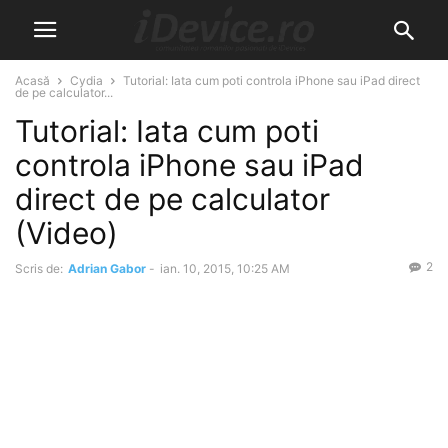
Acasă
Cydia
Tutorial: Iata cum poti controla iPhone sau iPad direct
de pe calculator...
Tutorial: Iata cum poti
controla iPhone sau iPad
direct de pe calculator
(Video)
2
Scris de:
Adrian Gabor
-
ian. 10, 2015, 10:25 AM