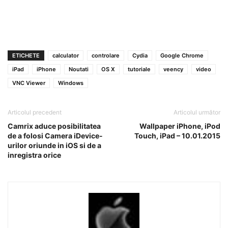
ETICHETE
calculator
controlare
Cydia
Google Chrome
iPad
iPhone
Noutati
OS X
tutoriale
veency
video
VNC Viewer
Windows
Articolul precedent
Articolul următor
Camrix aduce posibilitatea
Wallpaper iPhone, iPod
de a folosi Camera iDevice-
Touch, iPad – 10.01.2015
urilor oriunde in iOS si de a
inregistra orice