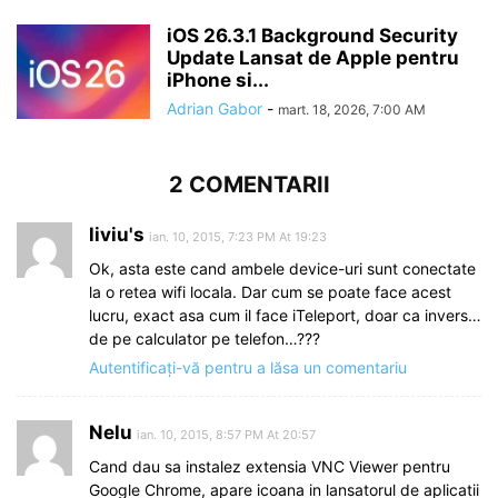
iOS 26.3.1 Background Security
Update Lansat de Apple pentru
iPhone si...
Adrian Gabor
-
mart. 18, 2026, 7:00 AM
2 COMENTARII
liviu's
ian. 10, 2015, 7:23 PM At 19:23
Ok, asta este cand ambele device-uri sunt conectate
la o retea wifi locala. Dar cum se poate face acest
lucru, exact asa cum il face iTeleport, doar ca invers…
de pe calculator pe telefon…???
Autentificați-vă pentru a lăsa un comentariu
Nelu
ian. 10, 2015, 8:57 PM At 20:57
Cand dau sa instalez extensia VNC Viewer pentru
Google Chrome, apare icoana in lansatorul de aplicatii