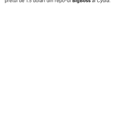
pretul de 1.5 dolari din repo-ul
BigBoss
al
Cydia
.