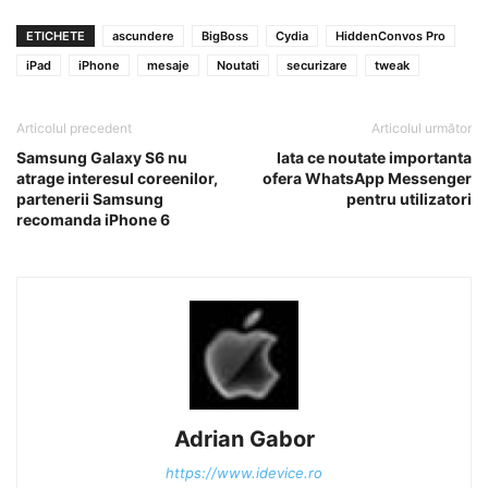
ETICHETE
ascundere
BigBoss
Cydia
HiddenConvos Pro
iPad
iPhone
mesaje
Noutati
securizare
tweak
Articolul precedent
Articolul următor
Samsung Galaxy S6 nu
Iata ce noutate importanta
atrage interesul coreenilor,
ofera WhatsApp Messenger
partenerii Samsung
pentru utilizatori
recomanda iPhone 6
Adrian Gabor
https://www.idevice.ro