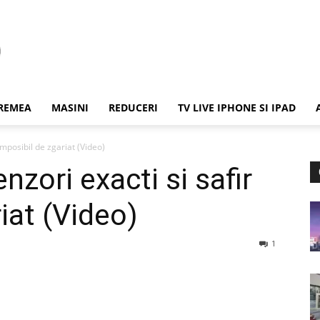
REMEA
MASINI
REDUCERI
TV LIVE IPHONE SI IPAD
imposibil de zgariat (Video)
zori exacti si safir
iat (Video)
1