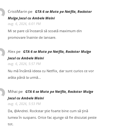
CristiMarin
pe
GTA 6 se Muta pe Netflix, Rockstar
Mulge Jocul cu Ambele Maini
aug. 6, 2026, 6:01 PM
Mi se pare că încearcă să scoată maximum din
promovare înainte de lansare.
Alex
pe
GTA 6 se Muta pe Netflix, Rockstar Mulge
Jocul cu Ambele Maini
aug. 6, 2026, 5:57 PM
Nu mă încântă ideea cu Netflix, dar sunt curios ce vor
arăta până la urmă...
Mihai
pe
GTA 6 se Muta pe Netflix, Rockstar Mulge
Jocul cu Ambele Maini
aug. 6, 2026, 5:53 PM
Da, @Andrei. Rockstar știe foarte bine cum să țină
lumea în suspans. Orice fac ajunge să fie discutat peste
tot.