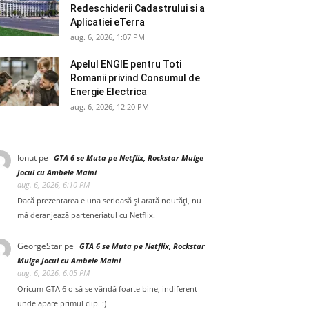
Redeschiderii Cadastrului si a
Aplicatiei eTerra
aug. 6, 2026, 1:07 PM
Apelul ENGIE pentru Toti
Romanii privind Consumul de
Energie Electrica
aug. 6, 2026, 12:20 PM
Ionut
pe
GTA 6 se Muta pe Netflix, Rockstar Mulge
Jocul cu Ambele Maini
aug. 6, 2026, 6:10 PM
Dacă prezentarea e una serioasă și arată noutăți, nu
mă deranjează parteneriatul cu Netflix.
GeorgeStar
pe
GTA 6 se Muta pe Netflix, Rockstar
Mulge Jocul cu Ambele Maini
aug. 6, 2026, 6:05 PM
Oricum GTA 6 o să se vândă foarte bine, indiferent
unde apare primul clip. :)