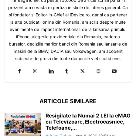
intreaga lume, cu peste 100.000 de article scrise pana in
prezent am o vasta expertiza in stirile de interes general. Ca
si fondator si Editor-in-Chief al iDevice.ro, dar si ca partener
la alte publicatii online din Romania, am scris despre multe
evenimente de impact international, de la lansarea primului
iPhone, alegerile prezidentiale din Romania, caderea
burselor, deciziile marilor banci din Romania sau lansarile de
masini de la BMW, DACIA sau Volkswagen, am acoperit
subiecte de presa din toate domeniile vietii cotidiene.
ARTICOLE SIMILARE
Resigilate la Numai 2 LEI la eMAG
cu Televizoare, Electrocasnice,
Telefoane,...
Adrian Gabor
-
aug. 8, 2026, 10:52 AM