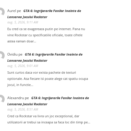
Aurel
pe
GTA 6: Ingrijorarile Fanilor Inainte de
Lansarea Jocului Rockstar
aug. 5, 2026, 9:11 AM
Eu cred ca se exagereaza putin pe internet. Pana nu
vine Rockstar cu specificatiile oficiale, toate cifrele
astea raman doar…
Ovidiu
pe
GTA 6: Ingrijorarile Fanilor Inainte de
Lansarea Jocului Rockstar
aug. 5, 2026, 9:01 AM
Sunt curios daca vor exista pachete de texturi
optionale. Asa fiecare isi poate alege cat spatiu ocupa
jocul, in functie…
Alexandru
pe
GTA 6: Ingrijorarile Fanilor Inainte de
Lansarea Jocului Rockstar
aug. 5, 2026, 8:51 AM
Cred ca Rockstar va livra un joc exceptional, dar
utilizatorii ar trebui sa inceapa sa faca loc din timp pe…