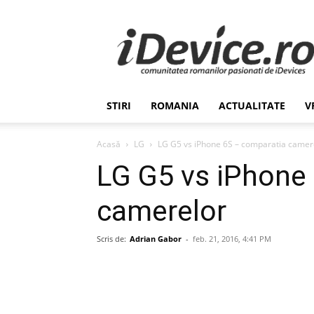
Stiri
de
Ultima
Ora
despre
Romania,
STIRI
ROMANIA
ACTUALITATE
V
Afaceri,
Tehnologie,
Economie,
Acasă
LG
LG G5 vs iPhone 6S – comparatia camer
Stiinta
LG G5 vs iPhone
–
iDevice.ro
camerelor
Scris de:
Adrian Gabor
-
feb. 21, 2016, 4:41 PM