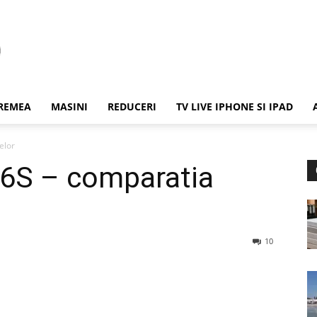
REMEA
MASINI
REDUCERI
TV LIVE IPHONE SI IPAD
elor
 6S – comparatia
10