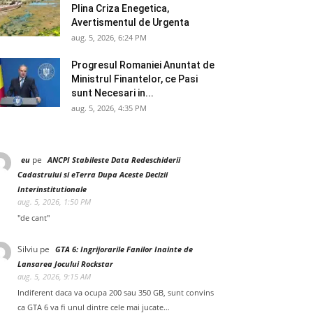
Plina Criza Enegetica,
Avertismentul de Urgenta
aug. 5, 2026, 6:24 PM
Progresul Romaniei Anuntat de
Ministrul Finantelor, ce Pasi
sunt Necesari in...
aug. 5, 2026, 4:35 PM
pe
eu
ANCPI Stabileste Data Redeschiderii
Cadastrului si eTerra Dupa Aceste Decizii
Interinstitutionale
aug. 5, 2026, 1:50 PM
"de cant"
Silviu
pe
GTA 6: Ingrijorarile Fanilor Inainte de
Lansarea Jocului Rockstar
aug. 5, 2026, 9:15 AM
Indiferent daca va ocupa 200 sau 350 GB, sunt convins
ca GTA 6 va fi unul dintre cele mai jucate…