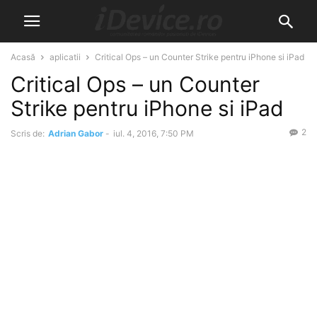
Acasă
aplicatii
Critical Ops – un Counter Strike pentru iPhone si iPad
Critical Ops – un Counter
Strike pentru iPhone si iPad
2
Scris de:
Adrian Gabor
-
iul. 4, 2016, 7:50 PM