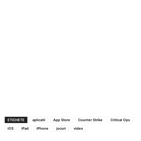
ETICHETE
aplicatii
App Store
Counter Strike
Critical Ops
iOS
iPad
iPhone
jocuri
video