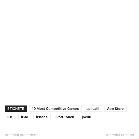
ETICHETE
10 Most Competitive Games
aplicatii
App Store
iOS
iPad
iPhone
iPod Touch
jocuri
Articolul precedent
Articolul următor