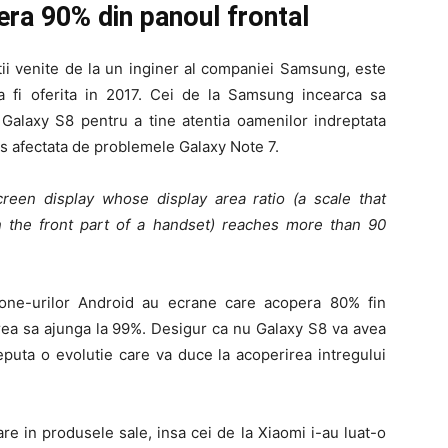
ra 90% din panoul frontal
ii venite de la un inginer al companiei Samsung, este
a fi oferita in 2017. Cei de la Samsung incearca sa
 Galaxy S8 pentru a tine atentia oamenilor indreptata
s afectata de problemele Galaxy Note 7.
creen display whose display area ratio (a scale that
 the front part of a handset) reaches more than 90
one-urilor Android au ecrane care acopera 80% fin
rea sa ajunga la 99%. Desigur ca nu Galaxy S8 va avea
eputa o evolutie care va duce la acoperirea intregului
e in produsele sale, insa cei de la Xiaomi i-au luat-o