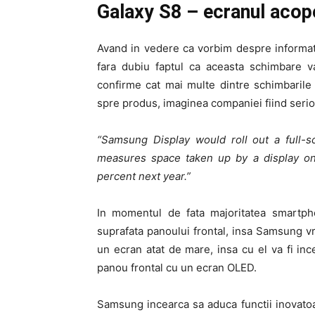
Galaxy S8 – ecranul acope
Avand in vedere ca vorbim despre informat
fara dubiu faptul ca aceasta schimbare v
confirme cat mai multe dintre schimbarile
spre produs, imaginea companiei fiind serio
“Samsung Display would roll out a full-s
measures space taken up by a display on
percent next year.”
In momentul de fata majoritatea smartph
suprafata panoului frontal, insa Samsung v
un ecran atat de mare, insa cu el va fi inc
panou frontal cu un ecran OLED.
Samsung incearca sa aduca functii inovatoar