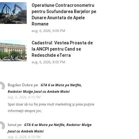
Operatiune Contracronometru
pentru Scufundarea Barjelor pe
Dunare Anuntata de Apele
Romane
aug. 6, 2026, 9:00 PM
Cadastrul: Vestea Proasta de
la ANCPI pentru Cand se
Redeschide eTerra
aug. 6, 2026, 8:05 PM
Bogdan Dobre
pe
GTA 6 se Muta pe Netflix,
Rockstar Mulge Jocul cu Ambele Maini
aug. 6, 2026, 6:15 PM
Sper doar să nu fie prea mult marketing și prea puține
informații despre joc.
Ionut
pe
GTA 6 se Muta pe Netflix, Rockstar Mulge
Jocul cu Ambele Maini
aug. 6, 2026, 6:10 PM