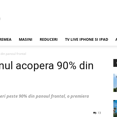
REMEA
MASINI
REDUCERI
TV LIVE IPHONE SI IPAD
din panoul frontal
nul acopera 90% din
eri peste 90% din panoul frontal, o premiera
13