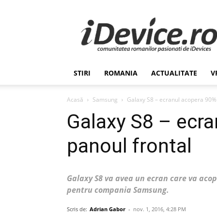
Stiri
de
Ultima
Ora
despre
Romania,
STIRI
ROMANIA
ACTUALITATE
V
Afaceri,
Tehnologie,
Economie,
Acasă
Samsung
Galaxy S8 – ecranul acopera 90% 
Stiinta
Galaxy S8 – ecra
–
iDevice.ro
panoul frontal
Galaxy S8 va avea un ecran care va acop
pentru compania Samsung.
Scris de:
Adrian Gabor
-
nov. 1, 2016, 4:28 PM