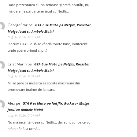
Dacă prezentarea e una serioasă și arată noutăți, nu
mă deranjează parteneriatul cu Netflix.
GeorgeStar
pe
GTA 6 se Muta pe Netflix, Rockstar
Mulge Jocul cu Ambele Maini
aug. 6, 2026, 6:05 PM
Oricum GTA 6 o să se vândă foarte bine, indiferent
unde apare primul clip. :)
CristiMarin
pe
GTA 6 se Muta pe Netflix, Rockstar
Mulge Jocul cu Ambele Maini
aug. 6, 2026, 6:01 PM
Mi se pare că încearcă să scoată maximum din
promovare înainte de lansare.
Alex
pe
GTA 6 se Muta pe Netflix, Rockstar Mulge
Jocul cu Ambele Maini
aug. 6, 2026, 5:57 PM
Nu mă încântă ideea cu Netflix, dar sunt curios ce vor
arăta până la urmă...