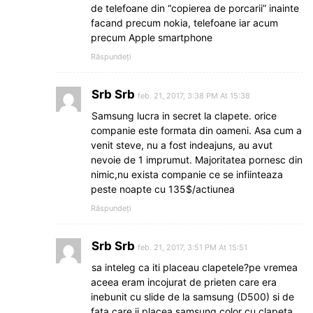
de telefoane din “copierea de porcarii” inainte
facand precum nokia, telefoane iar acum
precum Apple smartphone
Răspundeți
Srb Srb
feb. 21, 2017, 3:38 PM At 15:38
Samsung lucra in secret la clapete. orice
companie este formata din oameni. Asa cum a
venit steve, nu a fost indeajuns, au avut
nevoie de 1 imprumut. Majoritatea pornesc din
nimic,nu exista companie ce se infiinteaza
peste noapte cu 135$/actiunea
Răspundeți
Srb Srb
feb. 21, 2017, 3:51 PM At 15:51
sa inteleg ca iti placeau clapetele?pe vremea
aceea eram incojurat de prieten care era
inebunit cu slide de la samsung (D500) si de
fata care ii placea samsung color cu clapeta.