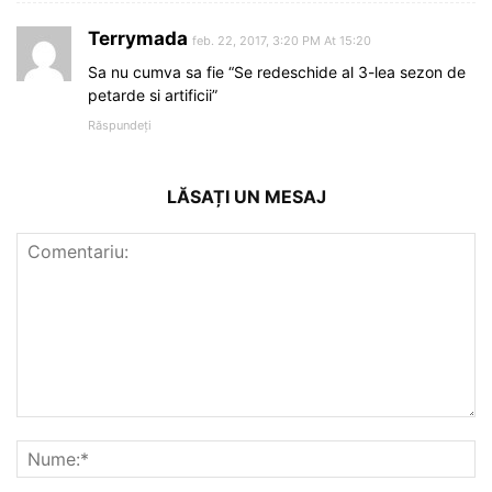
Terrymada
feb. 22, 2017, 3:20 PM At 15:20
Sa nu cumva sa fie “Se redeschide al 3-lea sezon de
petarde si artificii”
Răspundeți
LĂSAȚI UN MESAJ