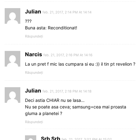
Julian
feb. 21, 2017, 2:14 PM At 14:14
???
Buna asta: Reconditionat!
Răspundeți
Narcis
feb. 21, 2017, 2:16 PM At 14:16
La un pret f mic las cumpara si eu :)) il tin pt revelion ?
Răspundeți
Julian
feb. 21, 2017, 2:18 PM At 14:18
Deci astia CHIAR nu se lasa…
Nu se poate asa ceva; samsung=cea mai proasta
gluma a planetei ?
Răspundeți
Srb Srb
feb. 21, 2017, 3:02 PM At 15:02