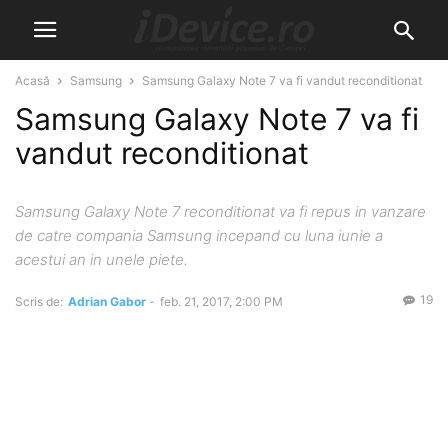
Acasă
Samsung
Samsung Galaxy Note 7 va fi vandut reconditionat
Samsung Galaxy Note 7 va fi
vandut reconditionat
Samsung Galaxy Note 7 reconditionat va fi repus in vanzare
de catre compania Samsung incepand cu luna iunie a
acestui an in unele piete.
19
Scris de:
Adrian Gabor
-
feb. 21, 2017, 2:00 PM