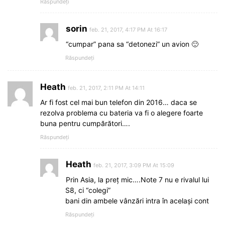
Răspundeți
sorin
feb. 21, 2017, 4:17 PM At 16:17
“cumpar” pana sa “detonezi” un avion 🙂
Răspundeți
Heath
feb. 21, 2017, 2:11 PM At 14:11
Ar fi fost cel mai bun telefon din 2016… daca se
rezolva problema cu bateria va fi o alegere foarte
buna pentru cumpărători….
Răspundeți
Heath
feb. 21, 2017, 3:09 PM At 15:09
Prin Asia, la preț mic….Note 7 nu e rivalul lui
S8, ci “colegi”
bani din ambele vânzări intra în același cont
Răspundeți