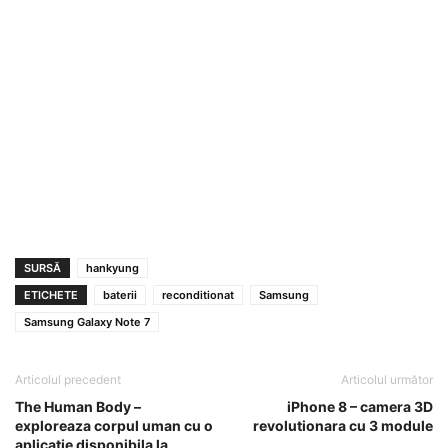
SURSĂ
hankyung
ETICHETE
baterii
reconditionat
Samsung
Samsung Galaxy Note 7
Articolul precedent
Articolul următor
The Human Body –
iPhone 8 – camera 3D
exploreaza corpul uman cu o
revolutionara cu 3 module
aplicatie disponibila la