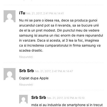
iTu
feb. 21, 2017, 2:41 PM At 14:41
Nu mi se pare o ideea rea, dece sa produca gunoi
arucandul cand pot sa il revanda, sa se bucure unii
de el la un pret modest. Din punctul meu de vedere
samsung isi asuma un risc enorm de mare repunandul
in vanzare. Daca si acesta, al 3 lea ia foc, imaginea
ca si increderea cumparatorului in firma samsung va
scadea drastic.
Răspundeți
Srb Srb
feb. 21, 2017, 2:47 PM At 14:47
Copiat dupa Apple
Răspundeți
Srb Srb
feb. 21, 2017, 3:10 PM At 15:10
mda ei au industria de smartphone si in trecut