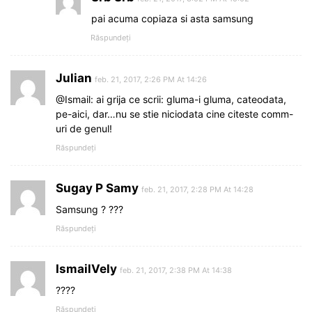
pai acuma copiaza si asta samsung
Răspundeți
Julian
feb. 21, 2017, 2:26 PM At 14:26
@Ismail: ai grija ce scrii: gluma-i gluma, cateodata,
pe-aici, dar…nu se stie niciodata cine citeste comm-
uri de genul!
Răspundeți
Sugay P Samy
feb. 21, 2017, 2:28 PM At 14:28
Samsung ? ???
Răspundeți
IsmailVely
feb. 21, 2017, 2:38 PM At 14:38
????
Răspundeți