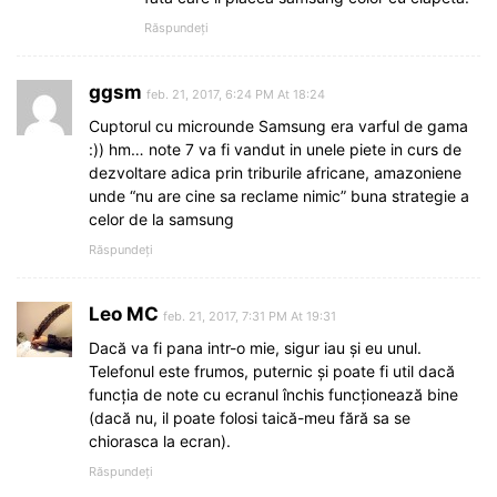
Răspundeți
ggsm
feb. 21, 2017, 6:24 PM At 18:24
Cuptorul cu microunde Samsung era varful de gama
:)) hm… note 7 va fi vandut in unele piete in curs de
dezvoltare adica prin triburile africane, amazoniene
unde “nu are cine sa reclame nimic” buna strategie a
celor de la samsung
Răspundeți
Leo MC
feb. 21, 2017, 7:31 PM At 19:31
Dacă va fi pana intr-o mie, sigur iau și eu unul.
Telefonul este frumos, puternic și poate fi util dacă
funcția de note cu ecranul închis funcționează bine
(dacă nu, il poate folosi taică-meu fără sa se
chiorasca la ecran).
Răspundeți