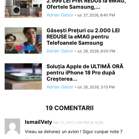
2.999 LEI Pret REDUS la eMAG,
Ofertele Samsung,...
Adrian Gabor
-
iul. 27, 2026, 8:40 PM
Găsești Prețuri cu 2.000 LEI
REDUSE la eMAG pentru
Telefoanele Samsung
Adrian Gabor
-
iul. 26, 2026, 6:00 PM
Soluția Apple de ULTIMĂ ORĂ
pentru iPhone 18 Pro după
Creșterea...
Adrian Gabor
-
iul. 26, 2026, 3:15 PM
19 COMENTARII
IsmailVely
feb. 21, 2017, 2:05 PM At 14:05
Vreau sa detonez un avion ! Sigur cunpar note 7