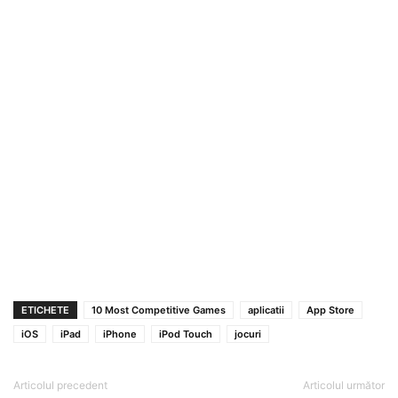
ETICHETE
10 Most Competitive Games
aplicatii
App Store
iOS
iPad
iPhone
iPod Touch
jocuri
Articolul precedent
Articolul următor