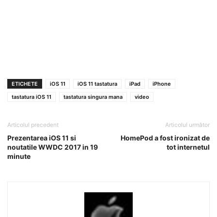
ETICHETE
iOS 11
iOS 11 tastatura
iPad
iPhone
tastatura iOS 11
tastatura singura mana
video
Articolul precedent
Articolul următor
Prezentarea iOS 11 si
HomePod a fost ironizat de
noutatile WWDC 2017 in 19
tot internetul
minute