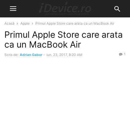
Acasă
Apple
Primul Apple Store care arata ca un MacBook Air
Primul Apple Store care arata
ca un MacBook Air
1
Scris de:
Adrian Gabor
-
iun. 23, 2017, 8:20 AM