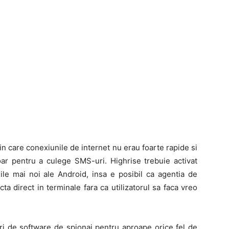
n care conexiunile de internet nu erau foarte rapide si
ar pentru a culege SMS-uri. Highrise trebuie activat
ile mai noi ale Android, insa e posibil ca agentia de
cta direct in terminale fara ca utilizatorul sa faca vreo
uri de software de spionaj pentru aproape orice fel de