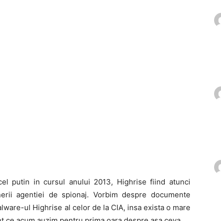
el putin in cursul anului 2013, Highrise fiind atunci
inerii agentiei de spionaj. Vorbim despre documente
lware-ul Highrise al celor de la CIA, insa exista o mare
ment ce acum auzim pentru prima oara despre asa ceva.