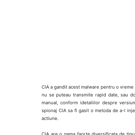
CIA a gandit acest malware pentru o vreme i
nu se puteau transmite rapid date, sau do
manual, conform idetaliilor despre versiun
spionaj CIA sa fi gasit o metoda de a-l inje
actiune.
CIA are o gama faorte diversificata de tip