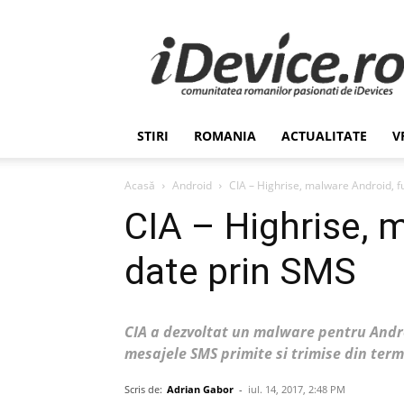
Stiri
de
Ultima
Ora
despre
Romania,
STIRI
ROMANIA
ACTUALITATE
V
Afaceri,
Tehnologie,
Economie,
Acasă
Android
CIA – Highrise, malware Android, f
Stiinta
CIA – Highrise, 
–
iDevice.ro
date prin SMS
CIA a dezvoltat un malware pentru Andro
mesajele SMS primite si trimise din term
Scris de:
Adrian Gabor
-
iul. 14, 2017, 2:48 PM