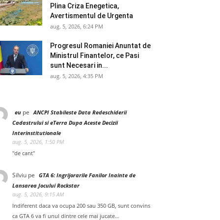
Plina Criza Enegetica,
Avertismentul de Urgenta
aug. 5, 2026, 6:24 PM
Progresul Romaniei Anuntat de
Ministrul Finantelor, ce Pasi
sunt Necesari in...
aug. 5, 2026, 4:35 PM
pe
eu
ANCPI Stabileste Data Redeschiderii
Cadastrului si eTerra Dupa Aceste Decizii
Interinstitutionale
aug. 5, 2026, 1:50 PM
"de cant"
Silviu
pe
GTA 6: Ingrijorarile Fanilor Inainte de
Lansarea Jocului Rockstar
aug. 5, 2026, 9:15 AM
Indiferent daca va ocupa 200 sau 350 GB, sunt convins
ca GTA 6 va fi unul dintre cele mai jucate…