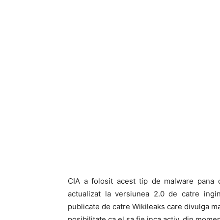
CIA a folosit acest tip de malware pana c
actualizat la versiunea 2.0 de catre ing
publicate de catre Wikileaks care divulga ma
posibilitate ca el sa fie inca activ, din mo