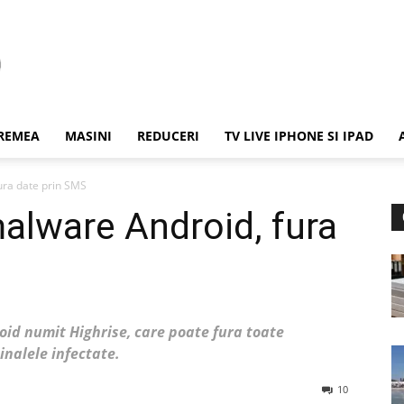
REMEA
MASINI
REDUCERI
TV LIVE IPHONE SI IPAD
ura date prin SMS
malware Android, fura
id numit Highrise, care poate fura toate
inalele infectate.
10