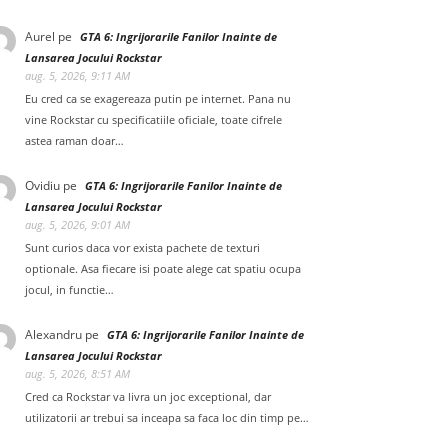
Aurel
pe
GTA 6: Ingrijorarile Fanilor Inainte de
Lansarea Jocului Rockstar
aug. 5, 2026, 9:11 AM
Eu cred ca se exagereaza putin pe internet. Pana nu
vine Rockstar cu specificatiile oficiale, toate cifrele
astea raman doar…
Ovidiu
pe
GTA 6: Ingrijorarile Fanilor Inainte de
Lansarea Jocului Rockstar
aug. 5, 2026, 9:01 AM
Sunt curios daca vor exista pachete de texturi
optionale. Asa fiecare isi poate alege cat spatiu ocupa
jocul, in functie…
Alexandru
pe
GTA 6: Ingrijorarile Fanilor Inainte de
Lansarea Jocului Rockstar
aug. 5, 2026, 8:51 AM
Cred ca Rockstar va livra un joc exceptional, dar
utilizatorii ar trebui sa inceapa sa faca loc din timp pe…